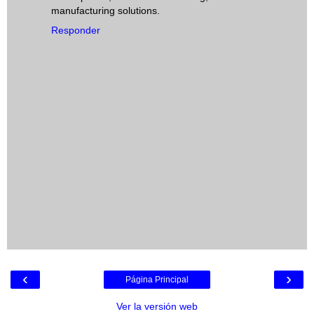
manufacturing solutions.
Responder
‹
›
Página Principal
Ver la versión web