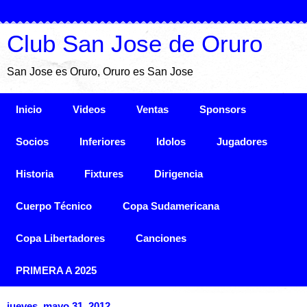
Club San Jose de Oruro
San Jose es Oruro, Oruro es San Jose
Inicio
Videos
Ventas
Sponsors
Socios
Inferiores
Idolos
Jugadores
Historia
Fixtures
Dirigencia
Cuerpo Técnico
Copa Sudamericana
Copa Libertadores
Canciones
PRIMERA A 2025
jueves, mayo 31, 2012