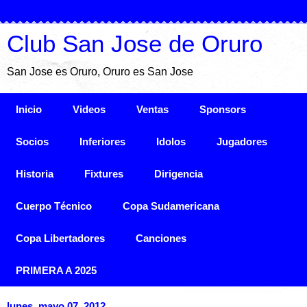
Club San Jose de Oruro
San Jose es Oruro, Oruro es San Jose
Inicio
Videos
Ventas
Sponsors
Socios
Inferiores
Idolos
Jugadores
Historia
Fixtures
Dirigencia
Cuerpo Técnico
Copa Sudamericana
Copa Libertadores
Canciones
PRIMERA A 2025
lunes, mayo 07, 2012