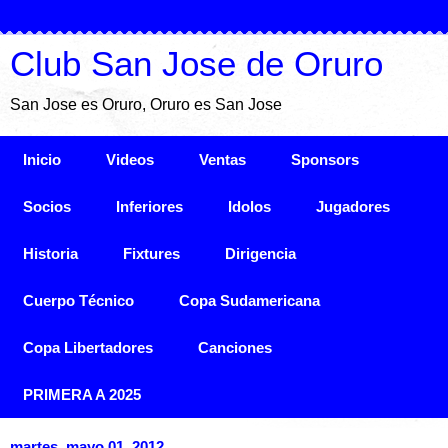
Club San Jose de Oruro
San Jose es Oruro, Oruro es San Jose
Inicio
Videos
Ventas
Sponsors
Socios
Inferiores
Idolos
Jugadores
Historia
Fixtures
Dirigencia
Cuerpo Técnico
Copa Sudamericana
Copa Libertadores
Canciones
PRIMERA A 2025
martes, mayo 01, 2012