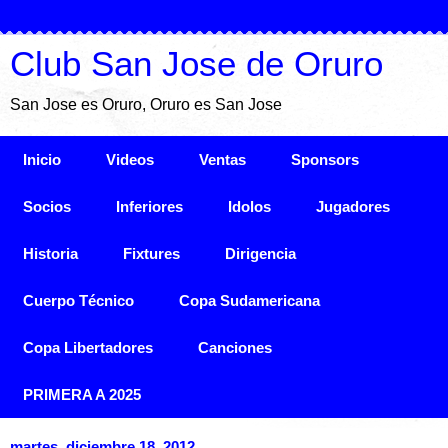
Club San Jose de Oruro
San Jose es Oruro, Oruro es San Jose
Inicio
Videos
Ventas
Sponsors
Socios
Inferiores
Idolos
Jugadores
Historia
Fixtures
Dirigencia
Cuerpo Técnico
Copa Sudamericana
Copa Libertadores
Canciones
PRIMERA A 2025
martes, diciembre 18, 2012