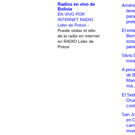
Radios en vivo de
Améric
Bolivia
tiene
EN VIVO POR
para
INTERNET RADIO
pret
Lider de Potosi
-
El est
Puede visitar el sitio
Ber
de la radio en internet
esta
en RADIO Lider de
para.
Potosi
Silvio 
mira
A pesa
de B
Marc
má..
El Sed
Orur
cont
San Jo
en O
cam
mun.