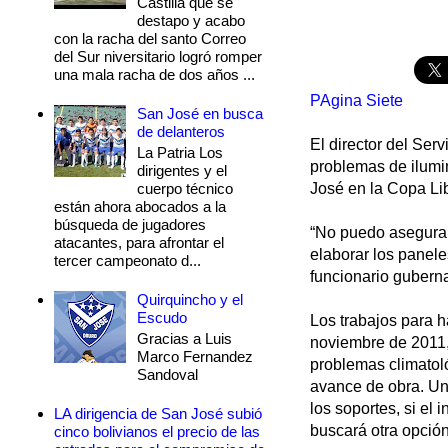
Castilla que se
destapo y acabo
con la racha del santo Correo
del Sur niversitario logró romper
una mala racha de dos años ...
PAgina Siete
San José en busca
de delanteros
El director del Ser
La Patria Los
problemas de ilumi
dirigentes y el
cuerpo técnico
José en la Copa Lib
están ahora abocados a la
búsqueda de jugadores
“No puedo asegurar
atacantes, para afrontar el
elaborar los panele
tercer campeonato d...
funcionario gubern
Quirquincho y el
Escudo
Los trabajos para h
Gracias a Luis
noviembre de 2011, 
Marco Fernandez
problemas climato
Sandoval
avance de obra. Un 
los soportes, si el 
LA dirigencia de San José subió
buscará otra opción
cinco bolivianos el precio de las