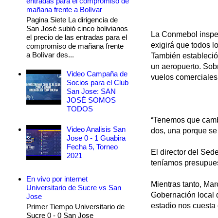
entradas para el compromiso de
mañana frente a Bolívar
Pagina Siete La dirigencia de
San José subió cinco bolivianos
La Conmebol inspecc
el precio de las entradas para el
exigirá que todos lo
compromiso de mañana frente
a Bolívar des...
También estableció
un aeropuerto. Sobr
Video Campaña de
vuelos comerciales
Socios para el Club
San Jose: SAN
JOSÉ SOMOS
TODOS
“Tenemos que cambia
Video Analisis San
dos, una porque se 
Jose 0 - 1 Guabira
Fecha 5, Torneo
El director del Sed
2021
teníamos presupues
En vivo por internet
Mientras tanto, Mar
Universitario de Sucre vs San
Gobernación local q
Jose
estadio nos cuesta 
Primer Tiempo Universitario de
Sucre 0 - 0 San Jose