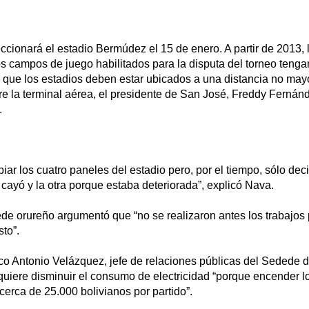
ionará el estadio Bermúdez el 15 de enero. A partir de 2013, l
s campos de juego habilitados para la disputa del torneo tengan l
 que los estadios deben estar ubicados a una distancia no may
e la terminal aérea, el presidente de San José, Freddy Fernánd
.
r los cuatro paneles del estadio pero, por el tiempo, sólo dec
cayó y la otra porque estaba deteriorada”, explicó Nava.
ede orureño argumentó que “no se realizaron antes los trabajos
to”.
co Antonio Velázquez, jefe de relaciones públicas del Sedede d
uiere disminuir el consumo de electricidad “porque encender lo
cerca de 25.000 bolivianos por partido”.