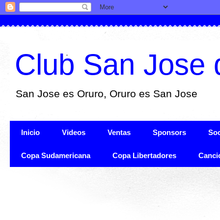
Club San Jose 
San Jose es Oruro, Oruro es San Jose
Inicio
Videos
Ventas
Sponsors
Soc
Copa Sudamericana
Copa Libertadores
Canci