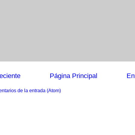
eciente
Página Principal
En
ntarios de la entrada (Atom)