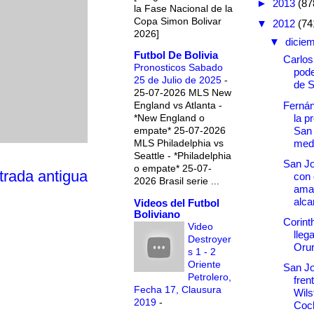
►
2013
(87
la Fase Nacional de la
Copa Simon Bolivar
▼
2012
(74
2026]
▼
dicie
Futbol De Bolivia
Carlos
Pronosticos Sabado
pode
25 de Julio de 2025
-
de 
25-07-2026 MLS New
Ferná
England vs Atlanta -
la p
*New England o
San
empate* 25-07-2026
medi
MLS Philadelphia vs
Seattle - *Philadelphia
San Jo
o empate* 25-07-
trada antigua
con 
2026 Brasil serie ...
ama
alca
Videos del Futbol
Boliviano
Corint
Video
lleg
Destroyer
Oru
s 1 - 2
Oriente
San Jo
Petrolero,
fren
Fecha 17, Clausura
Wils
2019
-
Coc