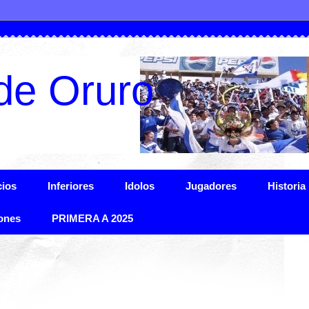
de Oruro
ios
Inferiores
Idolos
Jugadores
Historia
ones
PRIMERA A 2025