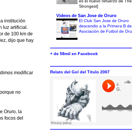
es el nuevo refuerzo de The
Strongest]
Videos de San Jose de Oruro
El Club San Jose de Oruro
a institución
descendio a la Primera B de
uz artificial.
Asociación de Futbol de Or
or de 100 km de
ez, dijo que hay
+ de 58mil en Facebook
Relato del Gol del Titulo 2007
idimos modificar
 porque no
e Oruro, la
s focos del