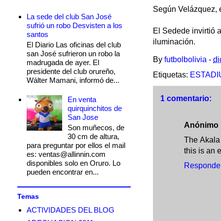
Según Velázquez, e
La sede del club San José
sufrió un robo Desvisten a los
El Sedede invirtió
santos
iluminación.
El Diario Las oficinas del club
san José sufrieron un robo la
By
futbolbolivia
-
di
madrugada de ayer. El
presidente del club orureño,
Etiquetas:
ESTADI
Wálter Mamani, informó de...
1 comentario:
En venta
quirquinchitos de
San Jose
Anónimo
Son muñecos, de
30 cm de altura,
The Akala
para preguntar por ellos el mail
this is an
es: ventas@allinnin.com
disponibles solo en Oruro. Lo
Responde
pueden encontrar en...
Temas
ACTIVIDADES DEL BLOG