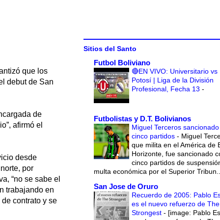
Sitios del Santo
Futbol Boliviano
antizó que los
🔴EN VIVO: Universitario vs
Potosí | Liga de la División
el debut de San
Profesional, Fecha 13
-
encargada de
Futbolistas y D.T. Bolivianos
o”, afirmó el
Miguel Terceros sancionado
cinco partidos
-
Miguel Terce
que milita en el América de 
Horizonte, fue sancionado c
vicio desde
cinco partidos de suspensió
norte, por
multa económica por el Superior Tribun..
, “no se sabe el
San Jose de Oruro
án trabajando en
Recuerdo de 2005: Pablo E
n de contrato y se
es el nuevo refuerzo de The
Strongest
-
[image: Pablo E