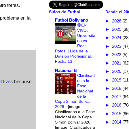
ro torres.
Sitios de Futbol
Desde el 200
 problema en la
Futbol Boliviano
►
2026
(2)
🔴EN
►
2025
(38
VIVO:
Universita
►
2024
(28
rio vs
Real
►
2023
(47
Potosí | Liga de la
►
2022
(5)
División Profesional,
Fecha 13
-
►
2021
(62
Nacional B
►
2020
(17
Clasificad
►
2019
(11
os a la
of
lives
because
Fase
►
2018
(44
Nacional
de la
►
2017
(64
Copa Simon Bolivar
►
2016
(70
2026
-
[image:
Clasificados a la Fase
►
2015
(86
Nacional de la Copa
►
2014
(77
Simon Bolivar 2026]
[image: Clasificados a