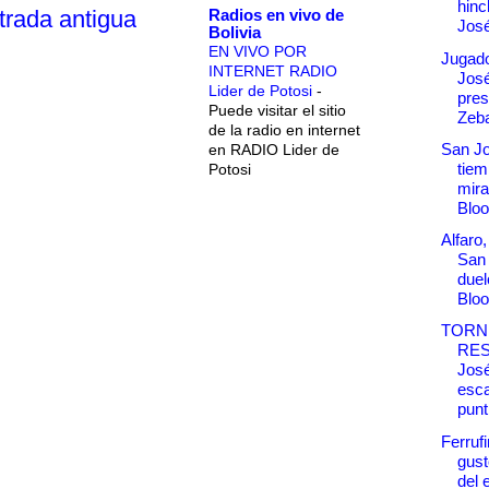
hinc
Radios en vivo de
trada antigua
Jos
Bolivia
EN VIVO POR
Jugad
INTERNET RADIO
José
Lider de Potosi
-
pres
Puede visitar el sitio
Zebal
de la radio en internet
San Jo
en RADIO Lider de
tiem
Potosi
mira
Blo
Alfaro
San 
duel
Blo
TORN
RES
José
esca
punt.
Ferruf
gust
del 