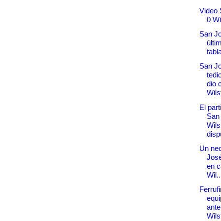
Video 
0 Wi
San Jo
últi
tabl
San J
tedi
dio 
Wil
El part
San
Wils
dispu
Un nec
José
en c
Wil..
Ferruf
equi
ante
Wil