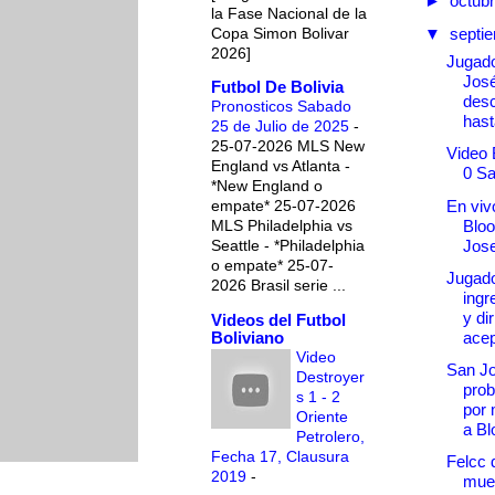
►
octub
la Fase Nacional de la
Copa Simon Bolivar
▼
septi
2026]
Jugad
Jos
Futbol De Bolivia
des
Pronosticos Sabado
hast
25 de Julio de 2025
-
25-07-2026 MLS New
Video 
England vs Atlanta -
0 S
*New England o
En vivo
empate* 25-07-2026
Blo
MLS Philadelphia vs
Jos
Seattle - *Philadelphia
o empate* 25-07-
Jugad
2026 Brasil serie ...
ingr
y di
Videos del Futbol
Boliviano
acep
Video
San J
Destroyer
pro
s 1 - 2
por 
Oriente
a Bl
Petrolero,
Fecha 17, Clausura
Felcc 
2019
-
muer