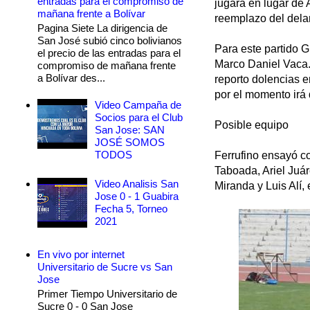
entradas para el compromiso de
jugará en lugar de
mañana frente a Bolívar
reemplazo del dela
Pagina Siete La dirigencia de
San José subió cinco bolivianos
Para este partido G
el precio de las entradas para el
Marco Daniel Vaca. P
compromiso de mañana frente
a Bolívar des...
reporto dolencias e
por el momento irá 
Video Campaña de
Socios para el Club
Posible equipo
San Jose: SAN
JOSÉ SOMOS
TODOS
Ferrufino ensayó co
Taboada, Ariel Juár
Video Analisis San
Miranda y Luis Alí,
Jose 0 - 1 Guabira
Fecha 5, Torneo
2021
En vivo por internet
Universitario de Sucre vs San
Jose
Primer Tiempo Universitario de
Sucre 0 - 0 San Jose