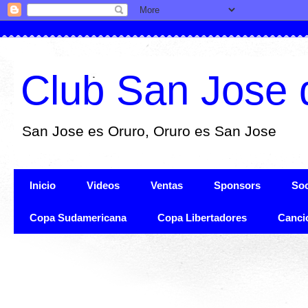
Club San Jose 
San Jose es Oruro, Oruro es San Jose
Inicio
Videos
Ventas
Sponsors
Soc
Copa Sudamericana
Copa Libertadores
Canci