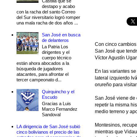
Castilla que se
destapo y acabo
con la racha del santo Correo
del Sur niversitario logró romper
una mala racha de dos años ...
San José en busca
de delanteros
Con cinco cambios 
La Patria Los
San José que tendr
dirigentes y el
cuerpo técnico
Víctor Agustín Ugar
están ahora abocados a la
búsqueda de jugadores
En las variantes se
atacantes, para afrontar el
lateral izquierdo I
tercer campeonato d...
orureño para visitar
Quirquincho y el
Escudo
San José viene de c
Gracias a Luis
repetir la misma hi
Marco Fernandez
medio terreno y apo
Sandoval
Montesinos, recupe
LA dirigencia de San José subió
mientras que Vidaur
cinco bolivianos el precio de las