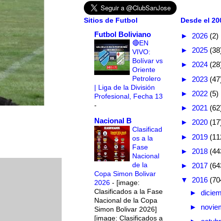
Sitios de Futbol
Desde el 200
Futbol Boliviano
►
2026
(2)
🔴EN
►
2025
(38
VIVO:
Bolívar vs
►
2024
(28
Oriente
Petrolero
►
2023
(47
| Liga de la División
►
2022
(5)
Profesional, Fecha 13
-
►
2021
(62
Nacional B
►
2020
(17
Clasificad
►
2019
(11
os a la
Fase
►
2018
(44
Nacional
de la
►
2017
(64
Copa Simon Bolivar
▼
2016
(70
2026
-
[image:
Clasificados a la Fase
►
dicie
Nacional de la Copa
►
novie
Simon Bolivar 2026]
[image: Clasificados a