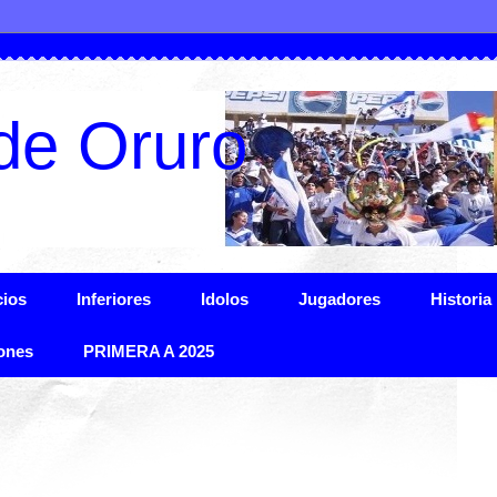
de Oruro
ios
Inferiores
Idolos
Jugadores
Historia
ones
PRIMERA A 2025