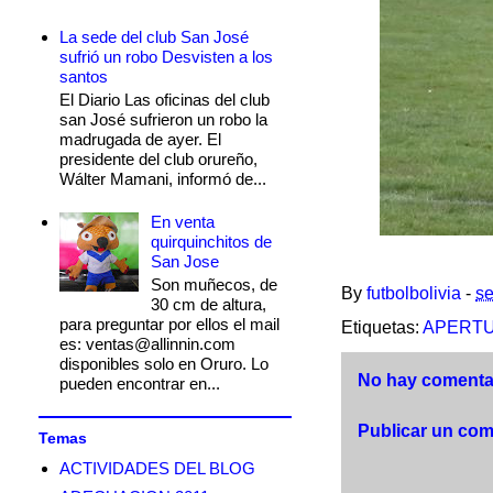
La sede del club San José
sufrió un robo Desvisten a los
santos
El Diario Las oficinas del club
san José sufrieron un robo la
madrugada de ayer. El
presidente del club orureño,
Wálter Mamani, informó de...
En venta
quirquinchitos de
San Jose
Son muñecos, de
By
futbolbolivia
-
se
30 cm de altura,
para preguntar por ellos el mail
Etiquetas:
APERTU
es: ventas@allinnin.com
disponibles solo en Oruro. Lo
No hay comentar
pueden encontrar en...
Publicar un com
Temas
ACTIVIDADES DEL BLOG