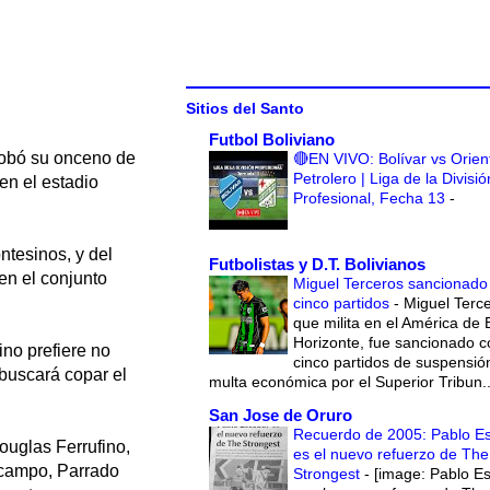
Sitios del Santo
Futbol Boliviano
robó su onceno de
🔴EN VIVO: Bolívar vs Orien
Petrolero | Liga de la Divisió
en el estadio
Profesional, Fecha 13
-
.
ntesinos, y del
Futbolistas y D.T. Bolivianos
en el conjunto
Miguel Terceros sancionado
cinco partidos
-
Miguel Terce
que milita en el América de 
Horizonte, fue sancionado c
ino prefiere no
cinco partidos de suspensió
 buscará copar el
multa económica por el Superior Tribun..
San Jose de Oruro
Recuerdo de 2005: Pablo E
ouglas Ferrufino,
es el nuevo refuerzo de The
o campo, Parrado
Strongest
-
[image: Pablo E