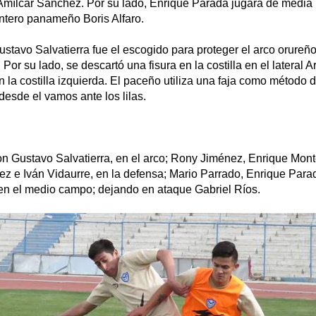
 Amílcar Sánchez. Por su lado, Enrique Parada jugará de media
ntero panameño Boris Alfaro.
ustavo Salvatierra fue el escogido para proteger el arco orure
or su lado, se descartó una fisura en la costilla en el lateral A
n la costilla izquierda. El paceño utiliza una faja como método 
desde el vamos ante los lilas.
n Gustavo Salvatierra, en el arco; Rony Jiménez, Enrique Mont
ez e Iván Vidaurre, en la defensa; Mario Parrado, Enrique Para
 en el medio campo; dejando en ataque Gabriel Ríos.