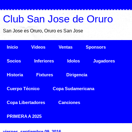
Club San Jose de Oruro
San Jose es Oruro, Oruro es San Jose
Inicio
Videos
Ventas
Sponsors
Socios
Inferiores
Idolos
Jugadores
Historia
Fixtures
Dirigencia
Cuerpo Técnico
Copa Sudamericana
Copa Libertadores
Canciones
PRIMERA A 2025
viernes, septiembre 09, 2016