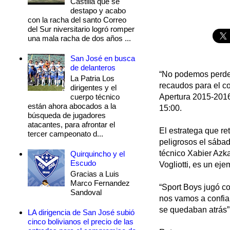
Castilla que se
destapo y acabo
con la racha del santo Correo
del Sur niversitario logró romper
una mala racha de dos años ...
San José en busca
de delanteros
“No podemos perder
La Patria Los
recaudos para el co
dirigentes y el
cuerpo técnico
Apertura 2015-2016
están ahora abocados a la
15:00.
búsqueda de jugadores
atacantes, para afrontar el
El estratega que r
tercer campeonato d...
peligrosos el sábad
técnico Xabier Azka
Quirquincho y el
Escudo
Vogliotti, es un ej
Gracias a Luis
Marco Fernandez
“Sport Boys jugó c
Sandoval
nos vamos a confia
se quedaban atrás”,
LA dirigencia de San José subió
cinco bolivianos el precio de las