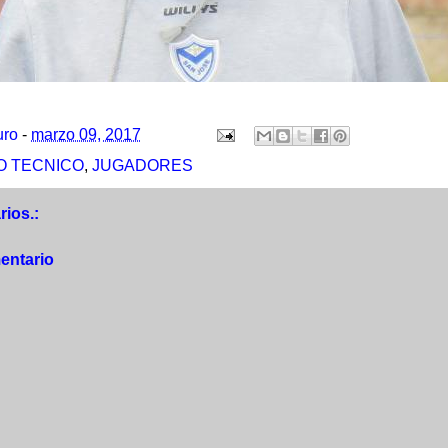
uro
-
marzo 09, 2017
 TECNICO
,
JUGADORES
ios.:
entario