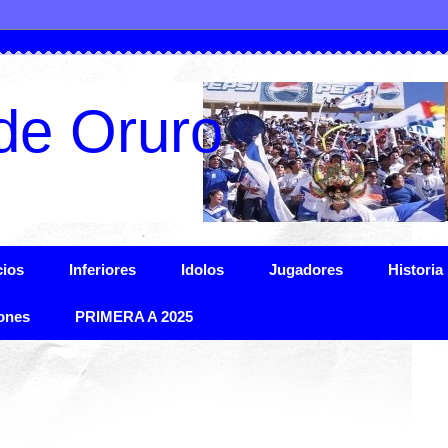
de Oruro
ios
Inferiores
Idolos
Jugadores
Historia
ones
PRIMERA A 2025