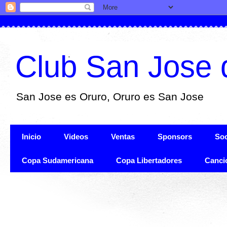
Club San Jose 
San Jose es Oruro, Oruro es San Jose
Inicio
Videos
Ventas
Sponsors
Soc
Copa Sudamericana
Copa Libertadores
Canci