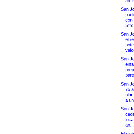
amis
San Jo
part
con
Stro
San Jo
el r
pote
velo
San J
enfa
prep
parte
San Jo
75 a
plan
a un.
San Jo
cede
loca
an...
El clu