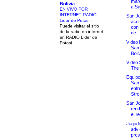
marc
Bolivia
a S
EN VIVO POR
INTERNET RADIO
San Jo
Lider de Potosi
-
acor
Puede visitar el sitio
con 
de la radio en internet
de...
en RADIO Lider de
Video
Potosi
San 
Boli
Video 
The 
Equipo
San
enfr
Stro
San Jo
rend
el re
Jugad
advi
pres