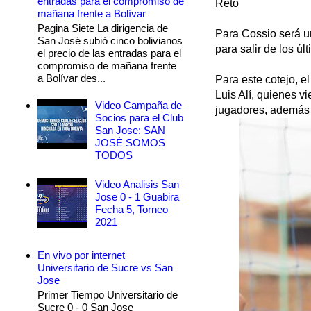
entradas para el compromiso de
Reto
mañana frente a Bolívar
Pagina Siete La dirigencia de
Para Cossio será u
San José subió cinco bolivianos
para salir de los ú
el precio de las entradas para el
compromiso de mañana frente
a Bolívar des...
Para este cotejo, e
Luis Alí, quienes v
Video Campaña de
jugadores, además 
Socios para el Club
San Jose: SAN
JOSÉ SOMOS
TODOS
Video Analisis San
Jose 0 - 1 Guabira
Fecha 5, Torneo
2021
En vivo por internet
Universitario de Sucre vs San
Jose
Primer Tiempo Universitario de
Sucre 0 - 0 San Jose