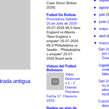
►
septi
Copa Simon Bolivar
2026]
►
agost
►
julio
(
Futbol De Bolivia
Pronosticos Sabado
►
junio
(
25 de Julio de 2025
-
25-07-2026 MLS New
►
mayo
England vs Atlanta -
►
abril
(
*New England o
empate* 25-07-2026
▼
marz
MLS Philadelphia vs
San Jo
Seattle - *Philadelphia
por e
o empate* 25-07-
Gua
2026 Brasil serie ...
Jugado
Videos del Futbol
mole
Boliviano
falt
Video
Destroyer
trada antigua
San Jo
s 1 - 2
su m
Oriente
elem
Petrolero,
recib
Fecha 17, Clausura
2019
-
Cossí
desc
Radios en vivo de