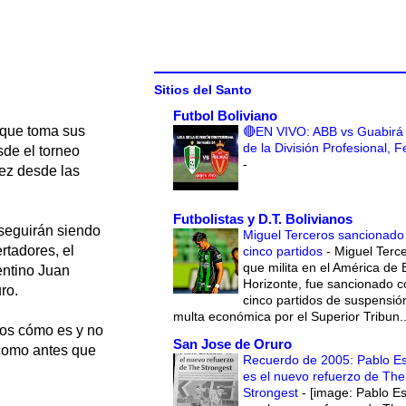
Sitios del Santo
Futbol Boliviano
 que toma sus
🔴EN VIVO: ABB vs Guabirá 
de la División Profesional, 
sde el torneo
-
dez desde las
Futbolistas y D.T. Bolivianos
seguirán siendo
Miguel Terceros sancionado
rtadores, el
cinco partidos
-
Miguel Terce
que milita en el América de 
entino Juan
Horizonte, fue sancionado c
ro.
cinco partidos de suspensió
multa económica por el Superior Tribun..
mos cómo es y no
San Jose de Oruro
 como antes que
Recuerdo de 2005: Pablo E
es el nuevo refuerzo de The
Strongest
-
[image: Pablo E