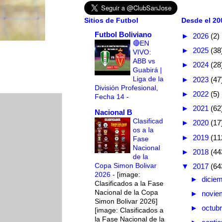
Sitios de Futbol
Desde el 200
Futbol Boliviano
►
2026
(2)
🔴EN
►
2025
(38
VIVO:
ABB vs
►
2024
(28
Guabirá |
Liga de la
►
2023
(47
División Profesional,
►
2022
(5)
Fecha 14
-
►
2021
(62
Nacional B
Clasificad
►
2020
(17
os a la
►
2019
(11
Fase
Nacional
►
2018
(44
de la
Copa Simon Bolivar
▼
2017
(64
2026
-
[image:
►
dicie
Clasificados a la Fase
Nacional de la Copa
►
novie
Simon Bolivar 2026]
►
octub
[image: Clasificados a
la Fase Nacional de la