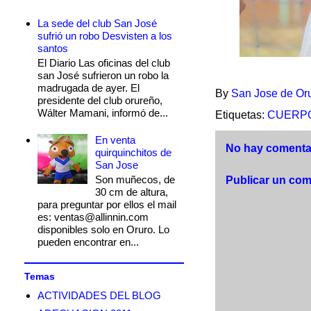
La sede del club San José
sufrió un robo Desvisten a los
santos
El Diario Las oficinas del club
san José sufrieron un robo la
madrugada de ayer. El
By
San Jose de Or
presidente del club orureño,
Wálter Mamani, informó de...
Etiquetas:
CUERPO
En venta
No hay comentar
quirquinchitos de
San Jose
Son muñecos, de
Publicar un com
30 cm de altura,
para preguntar por ellos el mail
es: ventas@allinnin.com
disponibles solo en Oruro. Lo
pueden encontrar en...
Temas
ACTIVIDADES DEL BLOG