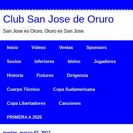
Club San Jose de Oruro
San Jose es Oruro, Oruro es San Jose
Inicio
Videos
Ventas
Sponsors
Socios
Inferiores
Idolos
Jugadores
Historia
Fixtures
Dirigencia
Cuerpo Técnico
Copa Sudamericana
Copa Libertadores
Canciones
PRIMERA A 2025
martes, marzo 07, 2017