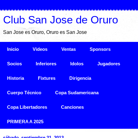
Club San Jose de Oruro
San Jose es Oruro, Oruro es San Jose
Inicio
Videos
Ventas
Sponsors
Socios
Inferiores
Idolos
Jugadores
Historia
Fixtures
Dirigencia
Cuerpo Técnico
Copa Sudamericana
Copa Libertadores
Canciones
PRIMERA A 2025
sábado, septiembre 21, 2013