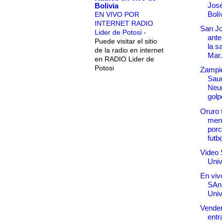
José
Bolivia
Bolí
EN VIVO POR
INTERNET RADIO
San Jo
Lider de Potosi
-
ante
Puede visitar el sitio
la s
de la radio en internet
Mar.
en RADIO Lider de
Potosi
Zampie
Sau
Neu
gol
Oruro t
men
porc
futbo
Video 
Univ
En vivo
SAn
Univ
Vender
entr