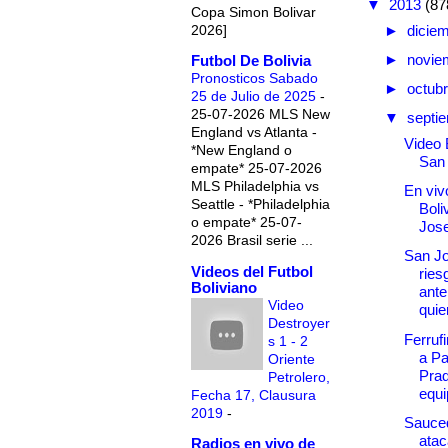
▼
2013
(87
Copa Simon Bolivar
2026]
►
dicie
►
novie
Futbol De Bolivia
Pronosticos Sabado
►
octub
25 de Julio de 2025
-
25-07-2026 MLS New
▼
septi
England vs Atlanta -
Video B
*New England o
San
empate* 25-07-2026
MLS Philadelphia vs
En vivo
Seattle - *Philadelphia
Boli
o empate* 25-07-
Jos
2026 Brasil serie ...
San J
Videos del Futbol
ries
Boliviano
ante
Video
quier
Destroyer
Ferruf
s 1 - 2
a Pa
Oriente
Prad
Petrolero,
equip
Fecha 17, Clausura
2019
-
Sauce
atac
Radios en vivo de