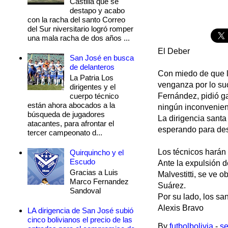
Castilla que se
destapo y acabo
con la racha del santo Correo
del Sur niversitario logró romper
una mala racha de dos años ...
El Deber
San José en busca
de delanteros
Con miedo de que l
La Patria Los
venganza por lo su
dirigentes y el
cuerpo técnico
Fernández, pidió ga
están ahora abocados a la
ningún inconvenien
búsqueda de jugadores
La dirigencia santa
atacantes, para afrontar el
esperando para desq
tercer campeonato d...
Los técnicos harán
Quirquincho y el
Escudo
Ante la expulsión d
Gracias a Luis
Malvestitti, se ve 
Marco Fernandez
Suárez.
Sandoval
Por su lado, los sa
Alexis Bravo
LA dirigencia de San José subió
cinco bolivianos el precio de las
By
futbolbolivia
-
se