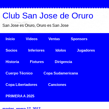
Club San Jose de Oruro
San Jose es Oruro, Oruro es San Jose
Inicio
Videos
Ventas
Sponsors
Socios
Inferiores
Idolos
Jugadores
Historia
Fixtures
Dirigencia
Cuerpo Técnico
Copa Sudamericana
Copa Libertadores
Canciones
PRIMERA A 2025
martes, enero 17, 2017