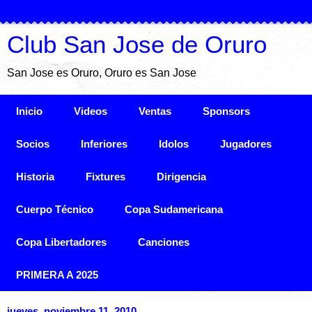
Club San Jose de Oruro
San Jose es Oruro, Oruro es San Jose
Inicio
Videos
Ventas
Sponsors
Socios
Inferiores
Idolos
Jugadores
Historia
Fixtures
Dirigencia
Cuerpo Técnico
Copa Sudamericana
Copa Libertadores
Canciones
PRIMERA A 2025
jueves, noviembre 11, 2010