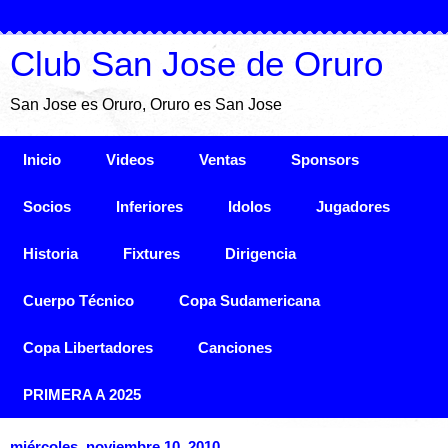
Club San Jose de Oruro
San Jose es Oruro, Oruro es San Jose
Inicio
Videos
Ventas
Sponsors
Socios
Inferiores
Idolos
Jugadores
Historia
Fixtures
Dirigencia
Cuerpo Técnico
Copa Sudamericana
Copa Libertadores
Canciones
PRIMERA A 2025
miércoles, noviembre 10, 2010