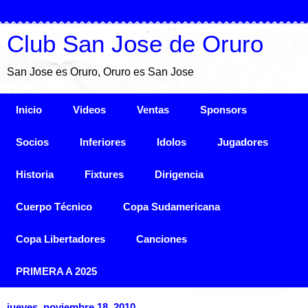
Club San Jose de Oruro
San Jose es Oruro, Oruro es San Jose
Inicio
Videos
Ventas
Sponsors
Socios
Inferiores
Idolos
Jugadores
Historia
Fixtures
Dirigencia
Cuerpo Técnico
Copa Sudamericana
Copa Libertadores
Canciones
PRIMERA A 2025
jueves, noviembre 18, 2010