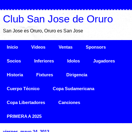
Club San Jose de Oruro
San Jose es Oruro, Oruro es San Jose
Inicio
Videos
Ventas
Sponsors
Socios
Inferiores
Idolos
Jugadores
Historia
Fixtures
Dirigencia
Cuerpo Técnico
Copa Sudamericana
Copa Libertadores
Canciones
PRIMERA A 2025
viernes, mayo 24, 2013