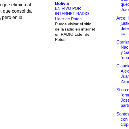
Bolivia
que
 que elimina al
EN VIVO POR
Jos
0, que consolida
INTERNET RADIO
 pero en la
Arce: 
Lider de Potosi
-
just
Puede visitar el sitio
dete
de la radio en internet
ca...
en RADIO Lider de
Potosi
Carriz
Naci
y S
"ena
Claudi
Alex
Juan
Zamp
Si no e
"gra
Jos
parti
Santo
con 
Cop