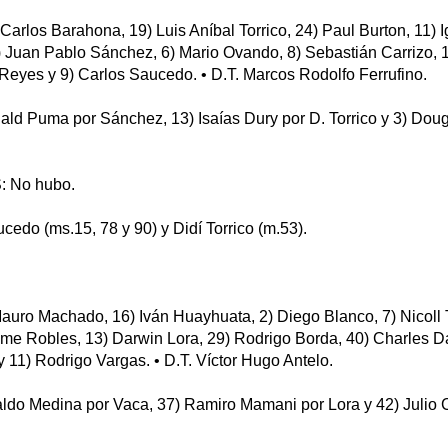
arlos Barahona, 19) Luis Aníbal Torrico, 24) Paul Burton, 11) I
9) Juan Pablo Sánchez, 6) Mario Ovando, 8) Sebastián Carrizo, 
eyes y 9) Carlos Saucedo. • D.T. Marcos Rodolfo Ferrufino.
d Puma por Sánchez, 13) Isaías Dury por D. Torrico y 3) Dougl
 No hubo.
edo (ms.15, 78 y 90) y Didí Torrico (m.53).
uro Machado, 16) Iván Huayhuata, 2) Diego Blanco, 7) Nicoll 
ime Robles, 13) Darwin Lora, 29) Rodrigo Borda, 40) Charles Da
y 11) Rodrigo Vargas. • D.T. Víctor Hugo Antelo.
o Medina por Vaca, 37) Ramiro Mamani por Lora y 42) Julio C