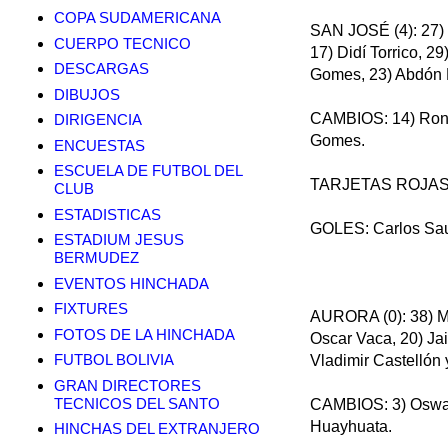
COPA SUDAMERICANA
SAN JOSÉ (4): 27) C
CUERPO TECNICO
17) Didí Torrico, 2
DESCARGAS
Gomes, 23) Abdón R
DIBUJOS
CAMBIOS: 14) Ronal
DIRIGENCIA
Gomes.
ENCUESTAS
ESCUELA DE FUTBOL DEL
TARJETAS ROJAS:
CLUB
ESTADISTICAS
GOLES: Carlos Sauc
ESTADIUM JESUS
BERMUDEZ
EVENTOS HINCHADA
FIXTURES
AURORA (0): 38) Ma
FOTOS DE LA HINCHADA
Oscar Vaca, 20) Ja
FUTBOL BOLIVIA
Vladimir Castellón 
GRAN DIRECTORES
TECNICOS DEL SANTO
CAMBIOS: 3) Oswald
Huayhuata.
HINCHAS DEL EXTRANJERO