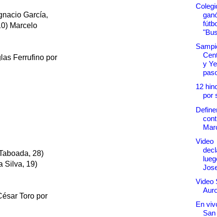
Colegi
ganó
gnacio García,
fútbo
10) Marcelo
"Bus
Sampie
Cent
as Ferrufino por
y Ye
paso
12 hin
por 
Define
cont
Marc
Video
decl
Taboada, 28)
lueg
 Silva, 19)
Jose
Video 
Auro
ésar Toro por
En vivo
San