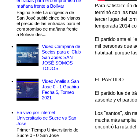
entradas para el compromiso de
Para satisfacción d
mañana frente a Bolívar
Pagina Siete La dirigencia de
terminó con las man
San José subió cinco bolivianos
tercer lugar del to
el precio de las entradas para el
temporada 2014 com
compromiso de mañana frente
a Bolívar des...
El partido ante el 
mil personas que a
Video Campaña de
Socios para el Club
habitual, porque las
San Jose: SAN
JOSÉ SOMOS
TODOS
EL PARTIDO
Video Analisis San
Jose 0 - 1 Guabira
Fecha 5, Torneo
El partido fue de t
2021
ausente y el partid
En vivo por internet
Los "santos", sin m
Universitario de Sucre vs San
mucha más amplia a
Jose
encontró la ruta del
Primer Tiempo Universitario de
Sucre 0 - 0 San Jose