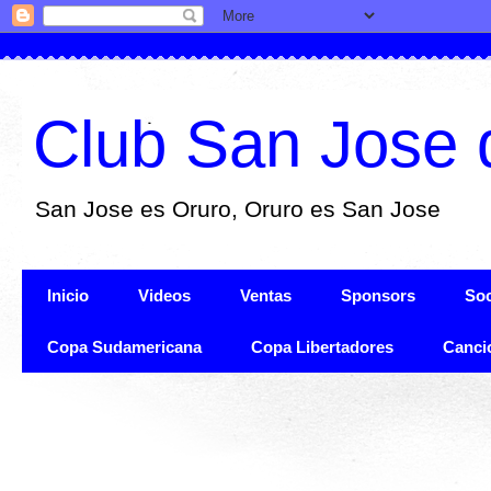
Club San Jose 
San Jose es Oruro, Oruro es San Jose
Inicio
Videos
Ventas
Sponsors
Soc
Copa Sudamericana
Copa Libertadores
Canci