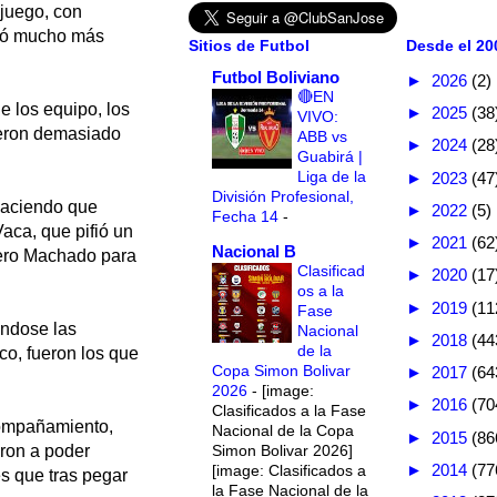
 juego, con
tró mucho más
Sitios de Futbol
Desde el 200
Futbol Boliviano
►
2026
(2)
🔴EN
e los equipo, los
►
2025
(38
VIVO:
ueron demasiado
ABB vs
►
2024
(28
Guabirá |
Liga de la
►
2023
(47
División Profesional,
 haciendo que
►
2022
(5)
Fecha 14
-
aca, que pifió un
►
2021
(62
Nacional B
lero Machado para
Clasificad
►
2020
(17
os a la
►
2019
(11
Fase
éndose las
Nacional
►
2018
(44
de la
co, fueron los que
Copa Simon Bolivar
►
2017
(64
2026
-
[image:
►
2016
(70
Clasificados a la Fase
compañamiento,
Nacional de la Copa
►
2015
(86
Simon Bolivar 2026]
aron a poder
►
2014
(77
[image: Clasificados a
es que tras pegar
la Fase Nacional de la