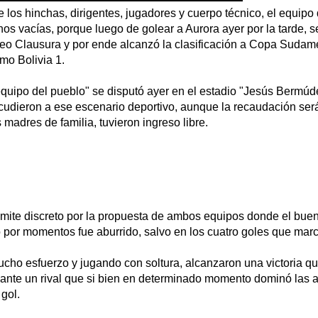
e los hinchas, dirigentes, jugadores y cuerpo técnico, el equip
os vacías, porque luego de golear a Aurora ayer por la tarde, s
rneo Clausura y por ende alcanzó la clasificación a Copa Sudam
o Bolivia 1.
"equipo del pueblo" se disputó ayer en el estadio "Jesús Bermúd
cudieron a ese escenario deportivo, aunque la recaudación ser
 madres de familia, tuvieron ingreso libre.
rámite discreto por la propuesta de ambos equipos donde el buen
o por momentos fue aburrido, salvo en los cuatro goles que marc
ucho esfuerzo y jugando con soltura, alcanzaron una victoria q
nte un rival que si bien en determinado momento dominó las a
 gol.