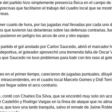
e del partido hizo simplemente presencia física en el campo de
recisas que facilitaron el trabajo del cuadro local que se mos
íneas.
mer cuarto de hora, por las jugadas mal llevadas por cada uno d
s que tuvieron las delanteras sobre las defensas contrarias, f
usieron en peligro los arcos de uno y otro equipo.
 partido el gol anotado por Carlos Saucedo, abrió el marcador
n deportiva, el goleador aprovechó una tremenda falla de Oscar V
 que Saucedo no tuvo problemas para batir con tiro raso al go
es en el primer tiempo, carecieron de jugadas puntuales, diluy
ntrascendentes, en el cuadro local Marcelo Gomes y Didí Torri
or llegar sobre el arco contrario.
te, contó con Charles Da Silva, que se encontró muy solo sin a
 Castellón y Rodrigo Vargas en la línea de ataque que no atin
a, que tuvo una tarde tranquila, salvo el remate de Jaime Robl