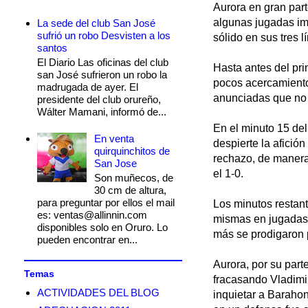
Aurora en gran part
algunas jugadas imp
La sede del club San José
sufrió un robo Desvisten a los
sólido en sus tres l
santos
El Diario Las oficinas del club
Hasta antes del pri
san José sufrieron un robo la
pocos acercamiento
madrugada de ayer. El
anunciadas que no p
presidente del club orureño,
Wálter Mamani, informó de...
En el minuto 15 del
En venta
despierte la afició
quirquinchitos de
rechazo, de manera
San Jose
el 1-0.
Son muñecos, de
30 cm de altura,
para preguntar por ellos el mail
Los minutos restant
es: ventas@allinnin.com
mismas en jugadas i
disponibles solo en Oruro. Lo
más se prodigaron p
pueden encontrar en...
Aurora, por su par
Temas
fracasando Vladimir
ACTIVIDADES DEL BLOG
inquietar a Barahon