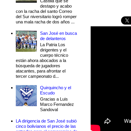
Castilla que se
destapo y acabo
con la racha del santo Correo
del Sur niversitario logró romper
una mala racha de dos años ...
San José en busca
de delanteros
La Patria Los
dirigentes y el
cuerpo técnico
están ahora abocados a la
búsqueda de jugadores
atacantes, para afrontar el
tercer campeonato d...
Quirquincho y el
Escudo
Gracias a Luis
Marco Fernandez
Sandoval
LA dirigencia de San José subió
cinco bolivianos el precio de las