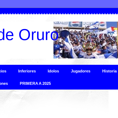
de Oruro
ios
Inferiores
Idolos
Jugadores
Historia
ones
PRIMERA A 2025