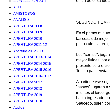
en un defensa fue a
ADECUACION 2011
AFO
AMISTOSOS
ANALISIS
SEGUNDO TIEMP
APERTURA 2008
APERTURA 2009
En el primer minuto
APERTURA 2010
las cosas de mejor
pudo culminar en g
APERTURA 2011-12
Apertura 2012 - 13
Los "santos", jugan
APERTURA 2013-2014
mayor fluidez, por 
APERTURA 2014-2015
presente para el seg
APERTURA 2015-2016
Torrico para enviar 
APERTURA 2016-2017
A partir de ese seg
APERTURA 2017
"santos" jugaran a
APERTURA 2018
intentos el tercer 
APERTURA 2019
había ingresado po
APERTURA 2020
Saucedo, quien con 
Audios