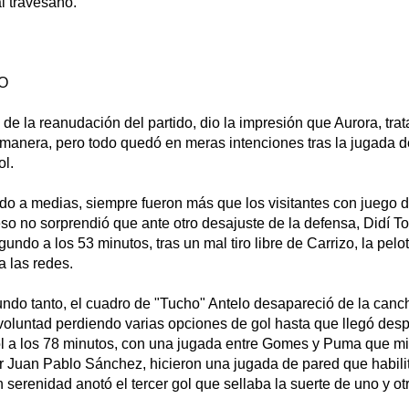
l travesaño.
O
 de la reanudación del partido, dio la impresión que Aurora, tra
 manera, pero todo quedó en meras intenciones tras la jugada 
ol.
do a medias, siempre fueron más que los visitantes con juego 
eso no sorprendió que ante otro desajuste de la defensa, Didí T
undo a los 53 minutos, tras un mal tiro libre de Carrizo, la pelo
a las redes.
undo tanto, el cuadro de "Tucho" Antelo desapareció de la canc
 voluntad perdiendo varias opciones de gol hasta que llegó de
gol a los 78 minutos, con una jugada entre Gomes y Puma que m
r Juan Pablo Sánchez, hicieron una jugada de pared que habilit
serenidad anotó el tercer gol que sellaba la suerte de uno y ot