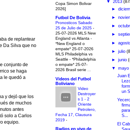
▼
2013
(87
Copa Simon Bolivar
2026]
►
dicie
►
novie
Futbol De Bolivia
Pronosticos Sabado
►
octub
25 de Julio de 2025
-
25-07-2026 MLS New
►
septi
England vs Atlanta -
taba de replantear
►
agost
*New England o
de Da Silva que no
empate* 25-07-2026
►
julio
(
MLS Philadelphia vs
Seattle - *Philadelphia
►
junio
(
o empate* 25-07-
de conjunto de
▼
mayo
2026 Brasil serie ...
orrico se haga
Juan E
ta le quedó a
Videos del Futbol
Lezc
Boliviano
form
Video
un S
Destroyer
ha y dejó que los
s 1 - 2
Yecero
spués de muchos
Oriente
firm
inutos antes
Petrolero,
para
Fecha 17, Clausura
S...
ó solo a Carlos
2019
-
ro equipo.
El Cab
Radios en vivo de
Sau