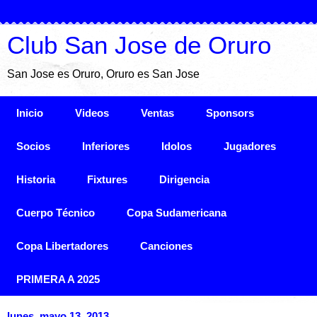
Club San Jose de Oruro
San Jose es Oruro, Oruro es San Jose
Inicio
Videos
Ventas
Sponsors
Socios
Inferiores
Idolos
Jugadores
Historia
Fixtures
Dirigencia
Cuerpo Técnico
Copa Sudamericana
Copa Libertadores
Canciones
PRIMERA A 2025
lunes, mayo 13, 2013