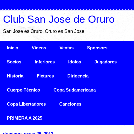
Club San Jose de Oruro
San Jose es Oruro, Oruro es San Jose
Inicio
Videos
Ventas
Sponsors
Socios
Inferiores
Idolos
Jugadores
Historia
Fixtures
Dirigencia
Cuerpo Técnico
Copa Sudamericana
Copa Libertadores
Canciones
PRIMERA A 2025
domingo, mayo 26, 2013