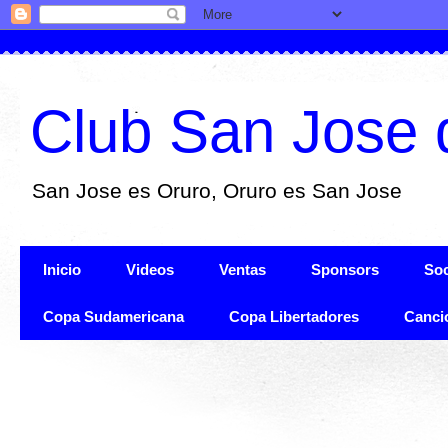
Club San Jose 
San Jose es Oruro, Oruro es San Jose
Inicio
Videos
Ventas
Sponsors
Soc
Copa Sudamericana
Copa Libertadores
Canci