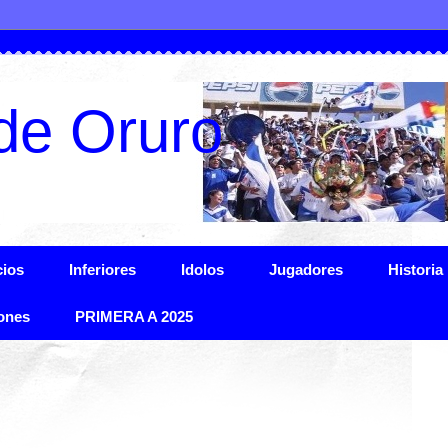
de Oruro
ios
Inferiores
Idolos
Jugadores
Historia
ones
PRIMERA A 2025