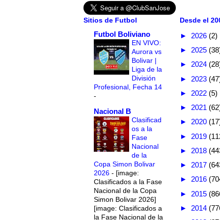
Sitios de Futbol
Desde el 200
Futbol Boliviano
►
2026
(2)
EN VIVO:
►
2025
(38
Aurora vs
Bolivar |
►
2024
(28
Liga de la
División
►
2023
(47
Profesional, Fecha 14
►
2022
(5)
-
►
2021
(62
Nacional B
Clasificad
►
2020
(17
os a la
►
2019
(11
Fase
Nacional
►
2018
(44
de la
Copa Simon Bolivar
►
2017
(64
2026
-
[image:
►
2016
(70
Clasificados a la Fase
Nacional de la Copa
►
2015
(86
Simon Bolivar 2026]
►
2014
(77
[image: Clasificados a
la Fase Nacional de la