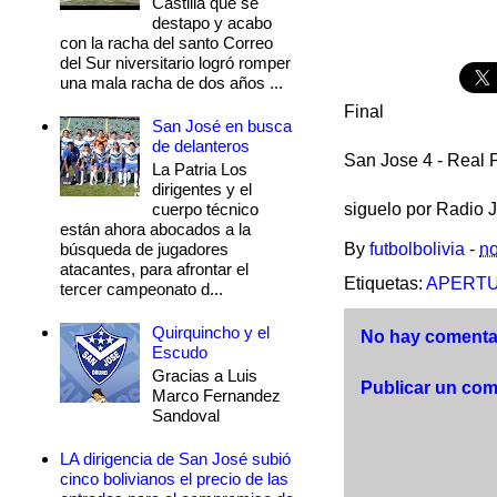
Castilla que se
destapo y acabo
con la racha del santo Correo
del Sur niversitario logró romper
una mala racha de dos años ...
Final
San José en busca
de delanteros
San Jose 4 - Real 
La Patria Los
dirigentes y el
cuerpo técnico
siguelo por Radio 
están ahora abocados a la
búsqueda de jugadores
By
futbolbolivia
-
no
atacantes, para afrontar el
Etiquetas:
APERTU
tercer campeonato d...
Quirquincho y el
No hay comentar
Escudo
Gracias a Luis
Publicar un com
Marco Fernandez
Sandoval
LA dirigencia de San José subió
cinco bolivianos el precio de las