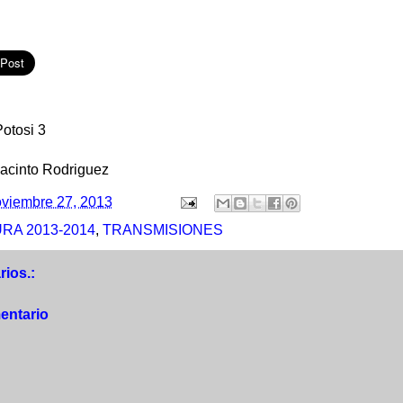
Potosi 3
Jacinto Rodriguez
viembre 27, 2013
RA 2013-2014
,
TRANSMISIONES
ios.:
entario