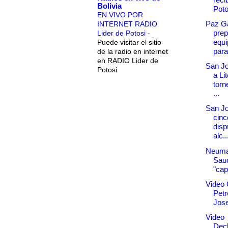
Bolivia
Poto
EN VIVO POR
Paz G
INTERNET RADIO
prep
Lider de Potosi
-
equi
Puede visitar el sitio
para 
de la radio en internet
en RADIO Lider de
San Jo
Potosi
a Lit
torn
...
San Jo
cinc
disp
alc..
Neuma
Sau
"capi
Video 
Petr
Jose
Video
Decl