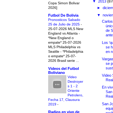
▼
2013
(87
Copa Simon Bolivar
2026]
►
dicie
▼
novie
Futbol De Bolivia
Pronosticos Sabado
Carlos
25 de Julio de 2025
-
únic
25-07-2026 MLS New
de 
England vs Atlanta -
ante
*New England o
Los ‘qu
empate* 25-07-2026
se h
MLS Philadelphia vs
en n
Seattle - *Philadelphia
o empate* 25-07-
Vargas
2026 Brasil serie ...
se p
sust
Videos del Futbol
Boliviano
Video 
Video
Real
Destroyer
s 1 - 2
En vivo
Oriente
San
Petrolero,
Real
Fecha 17, Clausura
San J
2019
-
equi
Radios en vivo de
reci