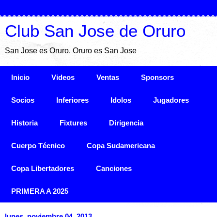
Club San Jose de Oruro
San Jose es Oruro, Oruro es San Jose
Inicio
Videos
Ventas
Sponsors
Socios
Inferiores
Idolos
Jugadores
Historia
Fixtures
Dirigencia
Cuerpo Técnico
Copa Sudamericana
Copa Libertadores
Canciones
PRIMERA A 2025
lunes, noviembre 04, 2013