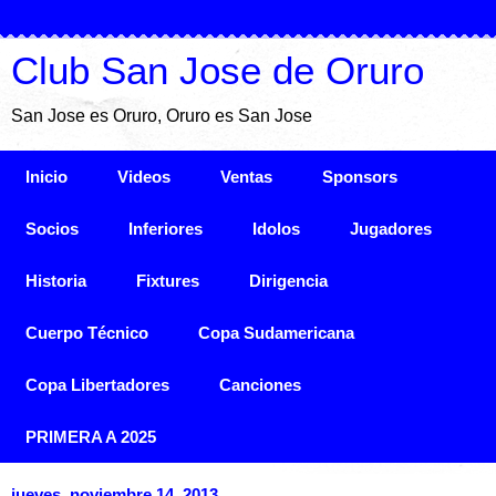
Club San Jose de Oruro
San Jose es Oruro, Oruro es San Jose
Inicio
Videos
Ventas
Sponsors
Socios
Inferiores
Idolos
Jugadores
Historia
Fixtures
Dirigencia
Cuerpo Técnico
Copa Sudamericana
Copa Libertadores
Canciones
PRIMERA A 2025
jueves, noviembre 14, 2013