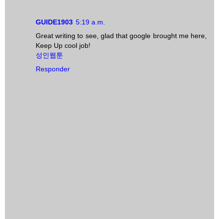
GUIDE1903
5:19 a.m.
Great writing to see, glad that google brought me here,
Keep Up cool job!
성인웹툰
Responder