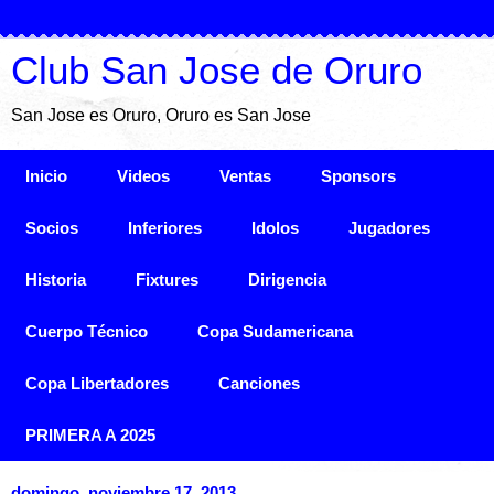
Club San Jose de Oruro
San Jose es Oruro, Oruro es San Jose
Inicio
Videos
Ventas
Sponsors
Socios
Inferiores
Idolos
Jugadores
Historia
Fixtures
Dirigencia
Cuerpo Técnico
Copa Sudamericana
Copa Libertadores
Canciones
PRIMERA A 2025
domingo, noviembre 17, 2013