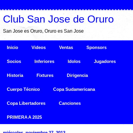
Club San Jose de Oruro
San Jose es Oruro, Oruro es San Jose
Inicio
Videos
Ventas
Sponsors
Socios
Inferiores
Idolos
Jugadores
Historia
Fixtures
Dirigencia
Cuerpo Técnico
Copa Sudamericana
Copa Libertadores
Canciones
PRIMERA A 2025
miércoles, noviembre 27, 2013