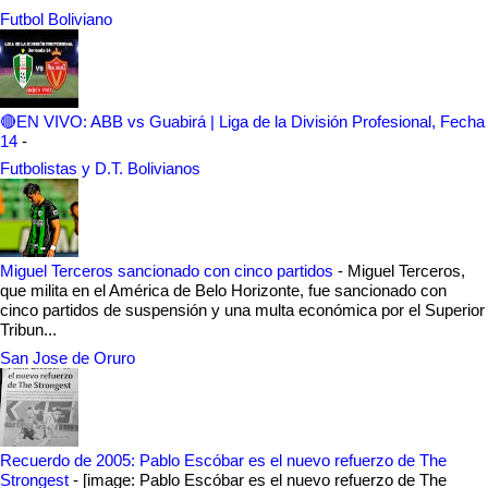
Futbol Boliviano
🔴EN VIVO: ABB vs Guabirá | Liga de la División Profesional, Fecha
14
-
Futbolistas y D.T. Bolivianos
Miguel Terceros sancionado con cinco partidos
-
Miguel Terceros,
que milita en el América de Belo Horizonte, fue sancionado con
cinco partidos de suspensión y una multa económica por el Superior
Tribun...
San Jose de Oruro
Recuerdo de 2005: Pablo Escóbar es el nuevo refuerzo de The
Strongest
-
[image: Pablo Escóbar es el nuevo refuerzo de The