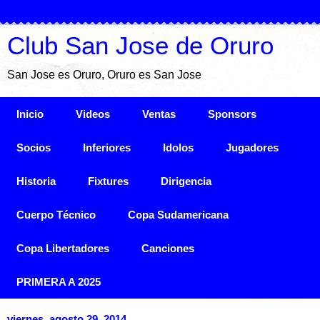
Club San Jose de Oruro
San Jose es Oruro, Oruro es San Jose
Inicio
Videos
Ventas
Sponsors
Socios
Inferiores
Idolos
Jugadores
Historia
Fixtures
Dirigencia
Cuerpo Técnico
Copa Sudamericana
Copa Libertadores
Canciones
PRIMERA A 2025
viernes, agosto 29, 2014