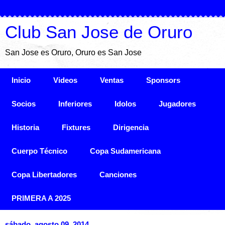
Club San Jose de Oruro
San Jose es Oruro, Oruro es San Jose
Inicio
Videos
Ventas
Sponsors
Socios
Inferiores
Idolos
Jugadores
Historia
Fixtures
Dirigencia
Cuerpo Técnico
Copa Sudamericana
Copa Libertadores
Canciones
PRIMERA A 2025
sábado, agosto 09, 2014