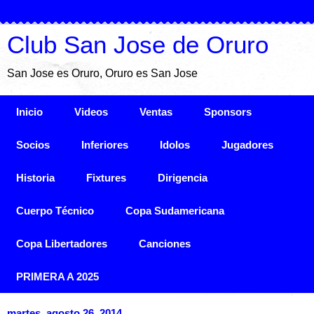
Club San Jose de Oruro
San Jose es Oruro, Oruro es San Jose
Inicio
Videos
Ventas
Sponsors
Socios
Inferiores
Idolos
Jugadores
Historia
Fixtures
Dirigencia
Cuerpo Técnico
Copa Sudamericana
Copa Libertadores
Canciones
PRIMERA A 2025
martes, agosto 26, 2014