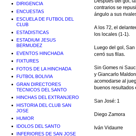
Después del gol, la
DIRIGENCIA
contrarios se repus
ENCUESTAS
ángulo a sus rivale
ESCUELA DE FUTBOL DEL
CLUB
A los 72, el delant
ESTADISTICAS
los locales (1-1).
ESTADIUM JESUS
BERMUDEZ
Luego del gol, San J
EVENTOS HINCHADA
cerró sus filas.
FIXTURES
Sin Gomes ni Sauce
FOTOS DE LA HINCHADA
y Giancarlo Maldon
FUTBOL BOLIVIA
acomodarse al juego
GRAN DIRECTORES
buenos resultados e
TECNICOS DEL SANTO
HINCHAS DEL EXTRANJERO
San José: 1
HISTORIA DEL CLUB SAN
JOSE
Diego Zamora
HUMOR
IDOLOS DEL SANTO
Iván Vidaurre
INFERIORES DE SAN JOSE