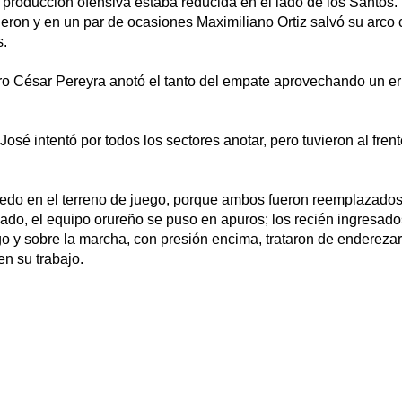
 producción ofensiva estaba reducida en el lado de los Santos.
ieron y en un par de ocasiones Maximiliano Ortiz salvó su arco 
s.
ero César Pereyra anotó el tanto del empate aprovechando un er
osé intentó por todos los sectores anotar, pero tuvieron al frent
do en el terreno de juego, porque ambos fueron reemplazados 
ado, el equipo orureño se puso en apuros; los recién ingresado
 y sobre la marcha, con presión encima, trataron de enderezar
n su trabajo.