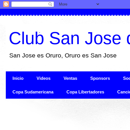
Club San Jose 
San Jose es Oruro, Oruro es San Jose
Inicio
Videos
Ventas
Sponsors
Soc
Copa Sudamericana
Copa Libertadores
Canci