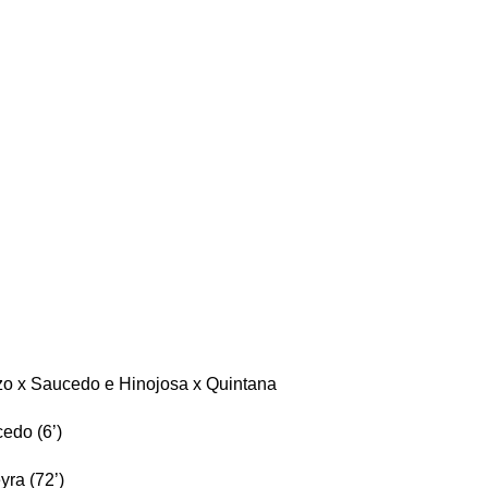
zo x Saucedo e Hinojosa x Quintana
edo (6’)
yra (72’)