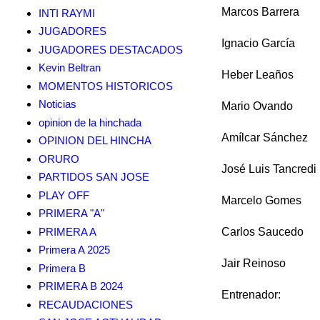
Marcos Barrera
INTI RAYMI
JUGADORES
Ignacio García
JUGADORES DESTACADOS
Kevin Beltran
Heber Leaños
MOMENTOS HISTORICOS
Noticias
Mario Ovando
opinion de la hinchada
Amílcar Sánchez
OPINION DEL HINCHA
ORURO
José Luis Tancredi
PARTIDOS SAN JOSE
PLAY OFF
Marcelo Gomes
PRIMERA "A"
PRIMERA A
Carlos Saucedo
Primera A 2025
Jair Reinoso
Primera B
PRIMERA B 2024
Entrenador:
RECAUDACIONES