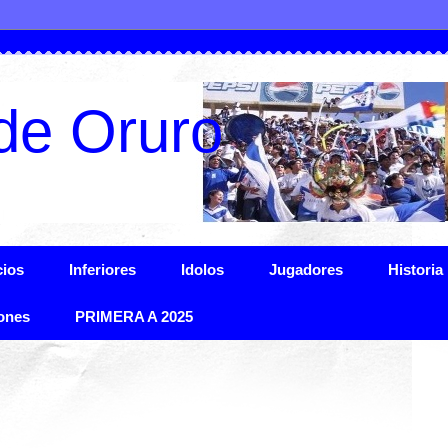
de Oruro
ios
Inferiores
Idolos
Jugadores
Historia
ones
PRIMERA A 2025