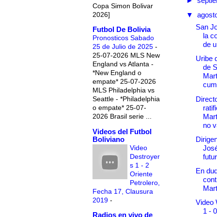
►
septi
Copa Simon Bolivar
2026]
▼
agost
San Jo
Futbol De Bolivia
la c
Pronosticos Sabado
de u
25 de Julio de 2025
-
25-07-2026 MLS New
Uribe 
England vs Atlanta -
de S
*New England o
Mart
empate* 25-07-2026
cump
MLS Philadelphia vs
Direct
Seattle - *Philadelphia
ratif
o empate* 25-07-
Mart
2026 Brasil serie ...
no v
Videos del Futbol
Boliviano
Dirige
Video
José
Destroyer
futu
s 1 - 2
En dud
Oriente
cont
Petrolero,
Mart
Fecha 17, Clausura
2019
-
Video 
1 - 
Radios en vivo de