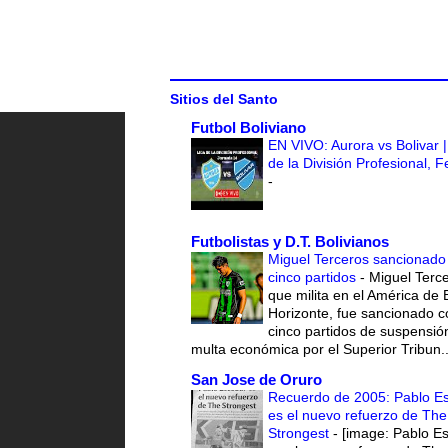
Sitios del Santo
Futbol Boliviano
EN VIVO: Aurora vs Bolivar |
de la División Profesional, 
-
Futbolistas y D.T. Bolivianos
Miguel Terceros sancionado
cinco partidos
-
Miguel Terce
que milita en el América de 
Horizonte, fue sancionado c
cinco partidos de suspensió
multa económica por el Superior Tribun..
San Jose de Oruro
Recuerdo de 2005: Pablo E
es el nuevo refuerzo de The
Strongest
-
[image: Pablo E