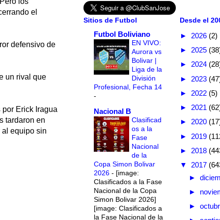
 Pero los
cerrando el
Sitios de Futbol
Desde el 200
Futbol Boliviano
►
2026
(2)
EN VIVO:
ror defensivo de
►
2025
(38
Aurora vs
Bolivar |
►
2024
(28
Liga de la
e un rival que
División
►
2023
(47
Profesional, Fecha 14
►
2022
(5)
-
►
2021
(62
por Erick Iragua
Nacional B
s tardaron en
Clasificad
►
2020
(17
os a la
 al equipo sin
►
2019
(11
Fase
Nacional
►
2018
(44
de la
Copa Simon Bolivar
▼
2017
(64
2026
-
[image:
►
dicie
Clasificados a la Fase
Nacional de la Copa
►
novie
Simon Bolivar 2026]
►
octub
[image: Clasificados a
la Fase Nacional de la