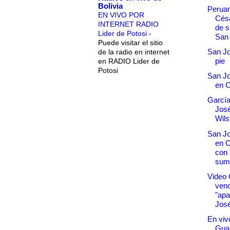
Bolivia
Peruan
EN VIVO POR
Césa
INTERNET RADIO
de s
Lider de Potosi
-
San
Puede visitar el sitio
San Jo
de la radio en internet
pie
en RADIO Lider de
Potosi
San Jo
en 
García
José
Wil
San Jo
en 
con 
suma
Video 
venc
"ap
Jos
En vivo
Guab