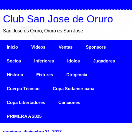
Club San Jose de Oruro
San Jose es Oruro, Oruro es San Jose
Inicio
Videos
Ventas
Sponsors
Socios
Inferiores
Idolos
Jugadores
Historia
Fixtures
Dirigencia
Cuerpo Técnico
Copa Sudamericana
Copa Libertadores
Canciones
PRIMERA A 2025
domingo, diciembre 31, 2017