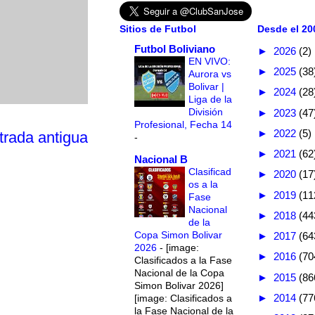
Sitios de Futbol
Desde el 200
Futbol Boliviano
►
2026
(2)
EN VIVO:
►
2025
(38
Aurora vs
Bolivar |
►
2024
(28
Liga de la
División
►
2023
(47
Profesional, Fecha 14
►
2022
(5)
trada antigua
-
►
2021
(62
Nacional B
Clasificad
►
2020
(17
os a la
►
2019
(11
Fase
Nacional
►
2018
(44
de la
Copa Simon Bolivar
►
2017
(64
2026
-
[image:
►
2016
(70
Clasificados a la Fase
Nacional de la Copa
►
2015
(86
Simon Bolivar 2026]
►
2014
(77
[image: Clasificados a
la Fase Nacional de la