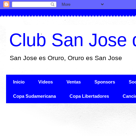
Club San Jose 
San Jose es Oruro, Oruro es San Jose
Inicio
Videos
Ventas
Sponsors
Soc
Copa Sudamericana
Copa Libertadores
Canci