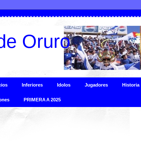
de Oruro
ios
Inferiores
Idolos
Jugadores
Historia
ones
PRIMERA A 2025