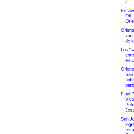
J...
En viv
Off:
Orie
Orient
van p
de l
Los “s
entr
en 
Orient
San
habr
part
Final 
Vivo
Petr
Jos
San Jo
logr
resu