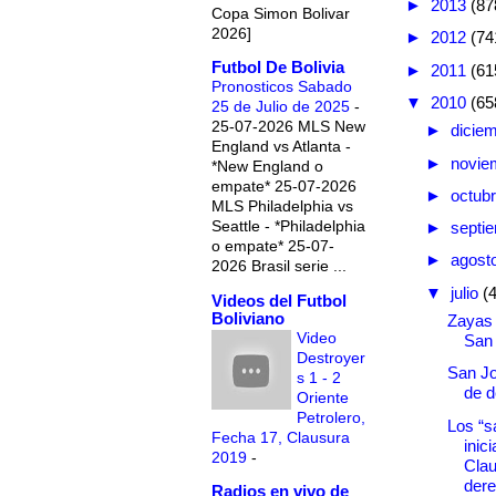
►
2013
(87
Copa Simon Bolivar
2026]
►
2012
(74
Futbol De Bolivia
►
2011
(61
Pronosticos Sabado
▼
2010
(65
25 de Julio de 2025
-
25-07-2026 MLS New
►
dicie
England vs Atlanta -
►
novie
*New England o
empate* 25-07-2026
►
octub
MLS Philadelphia vs
Seattle - *Philadelphia
►
septi
o empate* 25-07-
►
agost
2026 Brasil serie ...
▼
julio
(
Videos del Futbol
Boliviano
Zayas 
Video
San
Destroyer
San Jo
s 1 - 2
de d
Oriente
Petrolero,
Los “s
Fecha 17, Clausura
inici
2019
-
Clau
der
Radios en vivo de