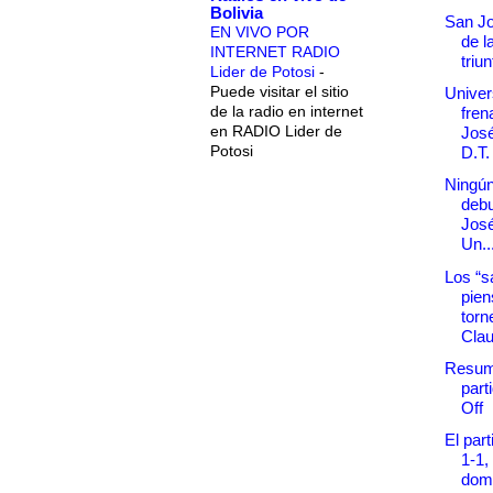
Bolivia
San Jo
EN VIVO POR
de l
INTERNET RADIO
triun
Lider de Potosi
-
Puede visitar el sitio
Univers
de la radio en internet
fren
en RADIO Lider de
Jos
Potosi
D.T.
Ningún
debu
José
Un..
Los “s
pien
torn
Clau
Resum
part
Off
El par
1-1,
domi