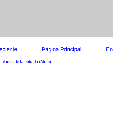
eciente
Página Principal
En
ntarios de la entrada (Atom)