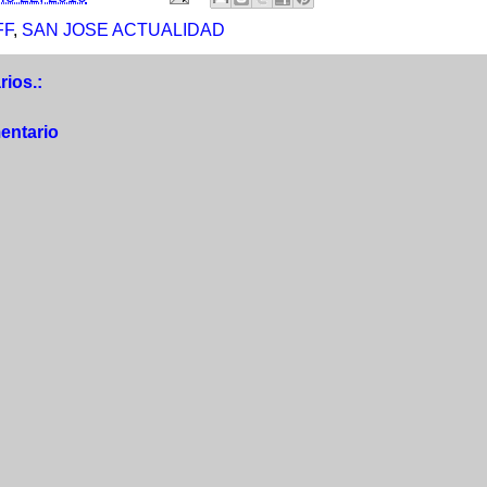
FF
,
SAN JOSE ACTUALIDAD
ios.:
entario