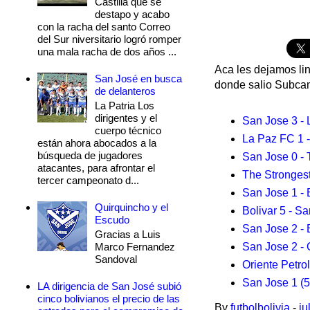
Castilla que se
destapo y acabo
con la racha del santo Correo
del Sur niversitario logró romper
una mala racha de dos años ...
Aca les dejamos lin
San José en busca
donde salio Subc
de delanteros
La Patria Los
dirigentes y el
San Jose 3 -
cuerpo técnico
La Paz FC 1 
están ahora abocados a la
búsqueda de jugadores
San Jose 0 - 
atacantes, para afrontar el
The Strongest
tercer campeonato d...
San Jose 1 - 
Quirquincho y el
Bolivar 5 - S
Escudo
San Jose 2 - 
Gracias a Luis
Marco Fernandez
San Jose 2 - 
Sandoval
Oriente Petro
San Jose 1 (5)
LA dirigencia de San José subió
cinco bolivianos el precio de las
By
futbolbolivia
-
ju