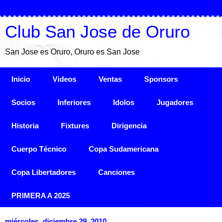
Club San Jose de Oruro
San Jose es Oruro, Oruro es San Jose
Inicio
Videos
Ventas
Sponsors
Socios
Inferiores
Idolos
Jugadores
Historia
Fixtures
Dirigencia
Cuerpo Técnico
Copa Sudamericana
Copa Libertadores
Canciones
PRIMERA A 2025
miércoles, diciembre 29, 2010