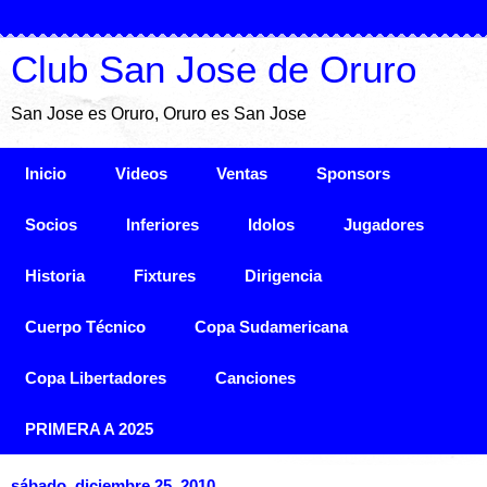
Club San Jose de Oruro
San Jose es Oruro, Oruro es San Jose
Inicio
Videos
Ventas
Sponsors
Socios
Inferiores
Idolos
Jugadores
Historia
Fixtures
Dirigencia
Cuerpo Técnico
Copa Sudamericana
Copa Libertadores
Canciones
PRIMERA A 2025
sábado, diciembre 25, 2010