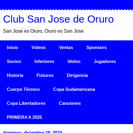
Club San Jose de Oruro
San Jose es Oruro, Oruro es San Jose
Inicio
Videos
Ventas
Sponsors
Socios
Inferiores
Idolos
Jugadores
Historia
Fixtures
Dirigencia
Cuerpo Técnico
Copa Sudamericana
Copa Libertadores
Canciones
PRIMERA A 2025
domingo, diciembre 19, 2010