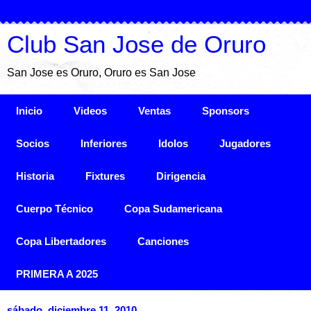
Club San Jose de Oruro
San Jose es Oruro, Oruro es San Jose
Inicio
Videos
Ventas
Sponsors
Socios
Inferiores
Idolos
Jugadores
Historia
Fixtures
Dirigencia
Cuerpo Técnico
Copa Sudamericana
Copa Libertadores
Canciones
PRIMERA A 2025
sábado, diciembre 11, 2010