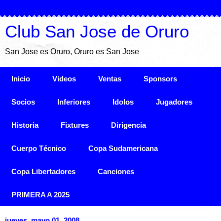
Club San Jose de Oruro
San Jose es Oruro, Oruro es San Jose
Inicio
Videos
Ventas
Sponsors
Socios
Inferiores
Idolos
Jugadores
Historia
Fixtures
Dirigencia
Cuerpo Técnico
Copa Sudamericana
Copa Libertadores
Canciones
PRIMERA A 2025
jueves, mayo 01, 2008