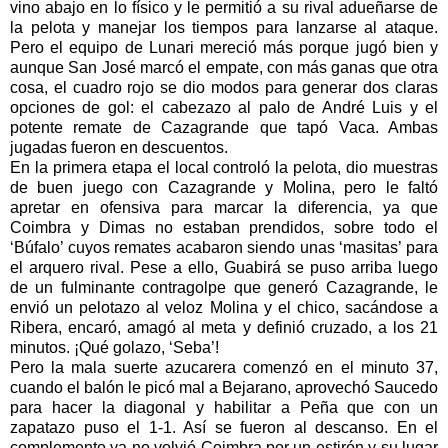
vino abajo en lo físico y le permitió a su rival adueñarse de
la pelota y manejar los tiempos para lanzarse al ataque.
Pero el equipo de Lunari mereció más porque jugó bien y
aunque San José marcó el empate, con más ganas que otra
cosa, el cuadro rojo se dio modos para generar dos claras
opciones de gol: el cabezazo al palo de André Luis y el
potente remate de Cazagrande que tapó Vaca. Ambas
jugadas fueron en descuentos.
En la primera etapa el local controló la pelota, dio muestras
de buen juego con Cazagrande y Molina, pero le faltó
apretar en ofensiva para marcar la diferencia, ya que
Coimbra y Dimas no estaban prendidos, sobre todo el
‘Búfalo’ cuyos remates acabaron siendo unas ‘masitas’ para
el arquero rival. Pese a ello, Guabirá se puso arriba luego
de un fulminante contragolpe que generó Cazagrande, le
envió un pelotazo al veloz Molina y el chico, sacándose a
Ribera, encaró, amagó al meta y definió cruzado, a los 21
minutos. ¡Qué golazo, ‘Seba’!
Pero la mala suerte azucarera comenzó en el minuto 37,
cuando el balón le picó mal a Bejarano, aprovechó Saucedo
para hacer la diagonal y habilitar a Peña que con un
zapatazo puso el 1-1. Así se fueron al descanso. En el
complemento ya no volvió Coimbra por un estirón y su lugar