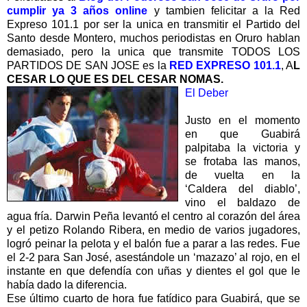
cumplir ya 3 años online
y tambien felicitar a la Red
Expreso 101.1 por ser la unica en transmitir el Partido del
Santo desde Montero, muchos periodistas en Oruro hablan
demasiado, pero la unica que transmite TODOS LOS
PARTIDOS DE SAN JOSE es la
RED EXPRESO 101.1
, A
L
CESAR LO QUE ES DEL CESAR NOMAS.
El Deber
Justo en el momento
en que Guabirá
palpitaba la victoria y
se frotaba las manos,
de vuelta en la
‘Caldera del diablo’,
vino el baldazo de
agua fría. Darwin Peña levantó el centro al corazón del área
y el petizo Rolando Ribera, en medio de varios jugadores,
logró peinar la pelota y el balón fue a parar a las redes. Fue
el 2-2 para San José, asestándole un ‘mazazo’ al rojo, en el
instante en que defendía con uñas y dientes el gol que le
había dado la diferencia.
Ese último cuarto de hora fue fatídico para Guabirá, que se