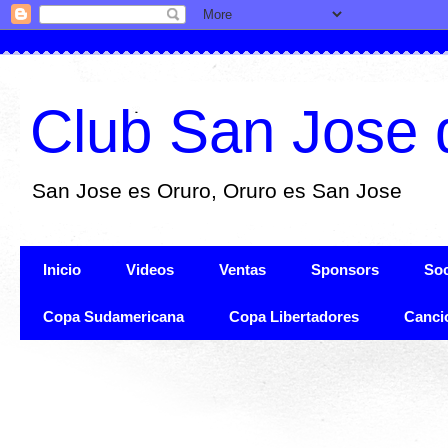
Club San Jose 
San Jose es Oruro, Oruro es San Jose
Inicio
Videos
Ventas
Sponsors
Soc
Copa Sudamericana
Copa Libertadores
Canci