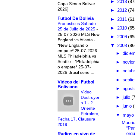
►
2013
(87
Copa Simon Bolivar
2026]
►
2012
(74
Futbol De Bolivia
►
2011
(61
Pronosticos Sabado
►
2010
(65
25 de Julio de 2025
-
25-07-2026 MLS New
►
2009
(69
England vs Atlanta -
*New England o
▼
2008
(86
empate* 25-07-2026
►
dicie
MLS Philadelphia vs
Seattle - *Philadelphia
►
novie
o empate* 25-07-
►
octub
2026 Brasil serie ...
►
septi
Videos del Futbol
Boliviano
►
agost
Video
►
julio
(
Destroyer
s 1 - 2
►
junio
(
Oriente
Petrolero,
▼
mayo
Fecha 17, Clausura
Mauric
2019
-
“Par
orgul
Radios en vivo de