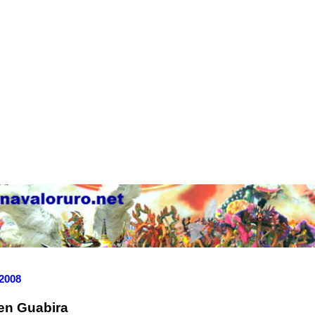
2008
 en Guabira