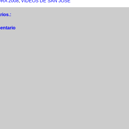
RA 2008
,
VIDEOS DE SAN JOSE
ios.:
entario