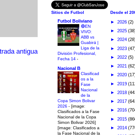
Sitios de Futbol
Desde el 200
Futbol Boliviano
►
2026
(2)
🔴EN
►
2025
(38
VIVO:
ABB vs
►
2024
(28
Guabirá |
Liga de la
►
2023
(47
trada antigua
División Profesional,
►
2022
(5)
Fecha 14
-
►
2021
(62
Nacional B
Clasificad
►
2020
(17
os a la
►
2019
(11
Fase
Nacional
►
2018
(44
de la
Copa Simon Bolivar
►
2017
(64
2026
-
[image:
►
2016
(70
Clasificados a la Fase
Nacional de la Copa
►
2015
(86
Simon Bolivar 2026]
►
2014
(77
[image: Clasificados a
la Fase Nacional de la