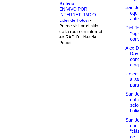
Bolivia
San Jo
EN VIVO POR
equi
INTERNET RADIO
ante
Lider de Potosi
-
Puede visitar el sitio
Didí To
de la radio en internet
“leg
en RADIO Lider de
conv
Potosi
Alex D
Davi
cond
ataq
Un equ
alis
para
San Jo
enfr
sele
boli
San Jos
oper
“clá
de f.