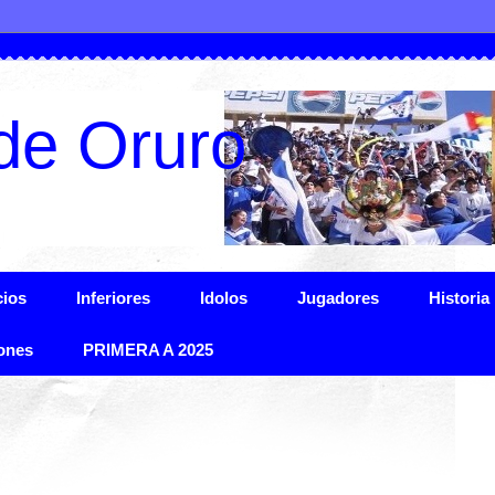
de Oruro
ios
Inferiores
Idolos
Jugadores
Historia
ones
PRIMERA A 2025