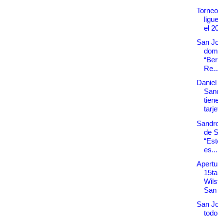
Torneo
ligu
el 20
San Jo
domi
“Be
Re..
Daniel
San
tien
tarj
Sandro
de S
“Est
es...
Apertu
15ta
Wils
San
San Jo
todo