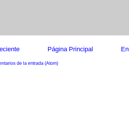
eciente
Página Principal
En
ntarios de la entrada (Atom)