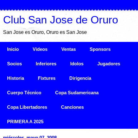
Club San Jose de Oruro
San Jose es Oruro, Oruro es San Jose
Inicio
Videos
Ventas
Sponsors
Socios
Inferiores
Idolos
Jugadores
Historia
Fixtures
Dirigencia
Cuerpo Técnico
Copa Sudamericana
Copa Libertadores
Canciones
PRIMERA A 2025
miércoles, mayo 07, 2008