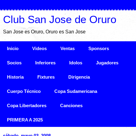
Club San Jose de Oruro
San Jose es Oruro, Oruro es San Jose
Inicio
Videos
Ventas
Sponsors
Socios
Inferiores
Idolos
Jugadores
Historia
Fixtures
Dirigencia
Cuerpo Técnico
Copa Sudamericana
Copa Libertadores
Canciones
PRIMERA A 2025
sábado, mayo 03, 2008