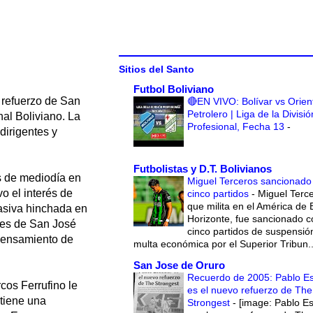
Sitios del Santo
Futbol Boliviano
 refuerzo de San
🔴EN VIVO: Bolívar vs Orien
Petrolero | Liga de la Divisió
nal Boliviano. La
Profesional, Fecha 13
-
dirigentes y
Futbolistas y D.T. Bolivianos
es de mediodía en
Miguel Terceros sancionado
o el interés de
cinco partidos
-
Miguel Terce
que milita en el América de 
masiva hinchada en
Horizonte, fue sancionado c
ntes de San José
cinco partidos de suspensió
 pensamiento de
multa económica por el Superior Tribun..
San Jose de Oruro
Recuerdo de 2005: Pablo E
cos Ferrufino le
es el nuevo refuerzo de The
 tiene una
Strongest
-
[image: Pablo E