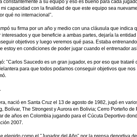
 constantemente a su equipo y eso es bueno para cada jugado
 mi capacidad con la finalidad de que este equipo sea nuevame
or qué no internacional".
mpó su firma por un año y medio con una cláusula que indica q
r interesados y que beneficie a ambas partes, dejaría la entidad
nseguir objetivos y luego veremos qué pasa. Estaba entrenand
e estoy en condiciones de poder jugar cuando el entrenador así
ó: "Carlos Saucedo es un gran jugador, es por eso que trataré
delantera para que todos podamos conseguir objetivos que nos l
mó.
L
ra, nació en Santa Cruz el 13 de agosto de 1982, jugó en vari
, Bolívar, The Strongest y Aurora en Bolivia; Cerro Porteño de
r de años en Colombia jugando para el Cúcuta Deportivo dond
ación 2007.
 elegido como el "Jugador del Año" por la prensa deportiva de 