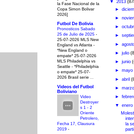
▼
2013
(87
la Fase Nacional de la
Copa Simon Bolivar
►
dicie
2026]
►
novie
Futbol De Bolivia
►
octub
Pronosticos Sabado
25 de Julio de 2025
-
►
septi
25-07-2026 MLS New
►
agost
England vs Atlanta -
*New England o
►
julio
(
empate* 25-07-2026
MLS Philadelphia vs
►
junio
(
Seattle - *Philadelphia
►
mayo
o empate* 25-07-
2026 Brasil serie ...
►
abril
(
Videos del Futbol
►
marz
Boliviano
►
febre
Video
Destroyer
▼
enero
s 1 - 2
Oriente
Molest
Petrolero,
inte
Fecha 17, Clausura
la s
2019
-
parti