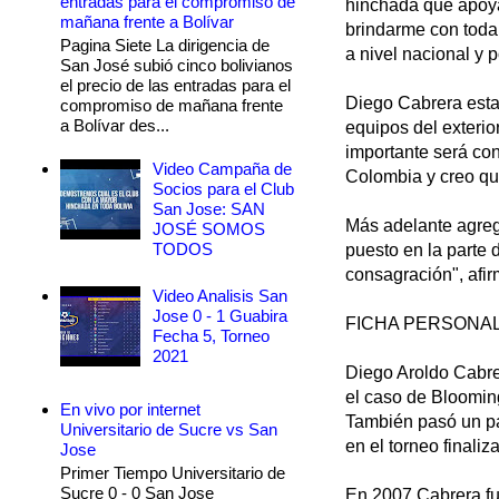
entradas para el compromiso de
hinchada que apoya
mañana frente a Bolívar
brindarme con toda
Pagina Siete La dirigencia de
a nivel nacional y p
San José subió cinco bolivianos
el precio de las entradas para el
Diego Cabrera esta
compromiso de mañana frente
a Bolívar des...
equipos del exterio
importante será co
Video Campaña de
Colombia y creo qu
Socios para el Club
San Jose: SAN
Más adelante agreg
JOSÉ SOMOS
TODOS
puesto en la parte 
consagración", afir
Video Analisis San
Jose 0 - 1 Guabira
FICHA PERSONA
Fecha 5, Torneo
2021
Diego Aroldo Cabre
el caso de Blooming
En vivo por internet
También pasó un pa
Universitario de Sucre vs San
en el torneo finaliz
Jose
Primer Tiempo Universitario de
Sucre 0 - 0 San Jose
En 2007 Cabrera fue