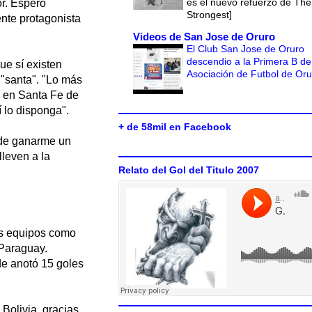
es el nuevo refuerzo de The
r. Espero
Strongest]
nte protagonista
Videos de San Jose de Oruro
El Club San Jose de Oruro
descendio a la Primera B de
ue sí existen
Asociación de Futbol de Or
 "santa". "Lo más
o en Santa Fe de
 lo disponga".
+ de 58mil en Facebook
 de ganarme un
leven a la
Relato del Gol del Titulo 2007
os equipos como
 Paraguay.
e anotó 15 goles
Bolivia, gracias