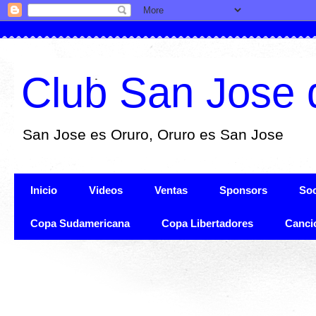
Club San Jose 
San Jose es Oruro, Oruro es San Jose
Inicio
Videos
Ventas
Sponsors
Soc
Copa Sudamericana
Copa Libertadores
Canci