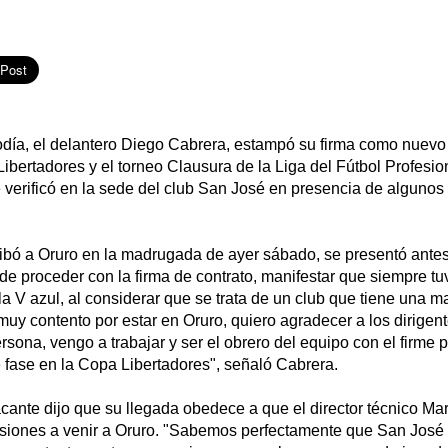
odía, el delantero Diego Cabrera, estampó su firma como nuevo
ibertadores y el torneo Clausura de la Liga del Fútbol Profesio
e verificó en la sede del club San José en presencia de algunos 
rribó a Oruro en la madrugada de ayer sábado, se presentó ant
 de proceder con la firma de contrato, manifestar que siempre tuv
 la V azul, al considerar que se trata de un club que tiene una 
 muy contento por estar en Oruro, quiero agradecer a los dirige
ersona, vengo a trabajar y ser el obrero del equipo con el firme
e fase en la Copa Libertadores", señaló Cabrera.
cante dijo que su llegada obedece a que el director técnico Mar
casiones a venir a Oruro. "Sabemos perfectamente que San José