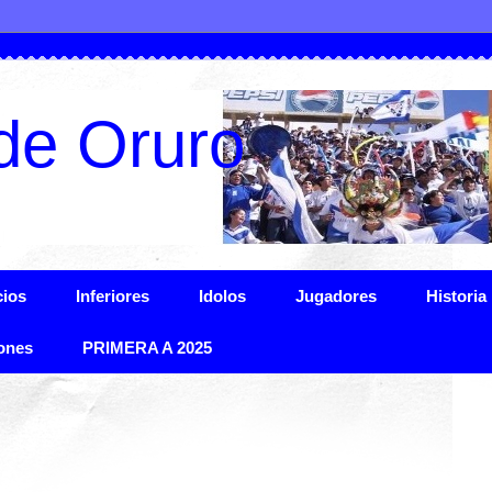
de Oruro
ios
Inferiores
Idolos
Jugadores
Historia
ones
PRIMERA A 2025