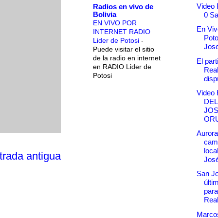
Video 
Radios en vivo de
Bolivia
0 Sa
EN VIVO POR
En Viv
INTERNET RADIO
Poto
Lider de Potosi
-
Jos
Puede visitar el sitio
de la radio en internet
El part
en RADIO Lider de
Real
Potosi
disp
Video
DEL
JOS
OR
Aurora
camb
loca
trada antigua
Jos
San Jo
últi
para
Real
Marcos