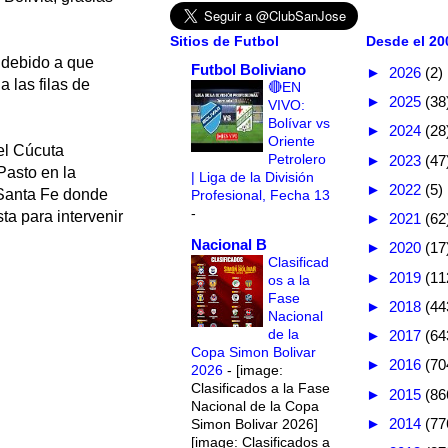
Sitios de Futbol
Desde el 200
 debido a que
Futbol Boliviano
►
2026
(2)
a las filas de
🔴EN
►
2025
(38
VIVO:
Bolívar vs
►
2024
(28
Oriente
el Cúcuta
Petrolero
►
2023
(47
Pasto en la
| Liga de la División
►
2022
(5)
 Santa Fe donde
Profesional, Fecha 13
-
a para intervenir
►
2021
(62
Nacional B
►
2020
(17
Clasificad
►
2019
(11
os a la
Fase
►
2018
(44
Nacional
de la
►
2017
(64
Copa Simon Bolivar
►
2016
(70
2026
-
[image:
Clasificados a la Fase
►
2015
(86
Nacional de la Copa
►
2014
(77
Simon Bolivar 2026]
[image: Clasificados a