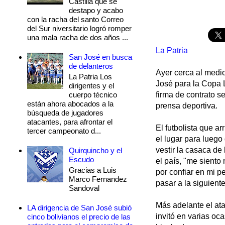
Castilla que se
destapo y acabo
con la racha del santo Correo
del Sur niversitario logró romper
una mala racha de dos años ...
La Patria
San José en busca
de delanteros
Ayer cerca al medi
La Patria Los
José para la Copa L
dirigentes y el
cuerpo técnico
firma de contrato s
están ahora abocados a la
prensa deportiva.
búsqueda de jugadores
atacantes, para afrontar el
El futbolista que a
tercer campeonato d...
el lugar para luego
vestir la casaca de
Quirquincho y el
Escudo
el país, "me siento
Gracias a Luis
por confiar en mi p
Marco Fernandez
pasar a la siguient
Sandoval
Más adelante el ata
LA dirigencia de San José subió
invitó en varias o
cinco bolivianos el precio de las