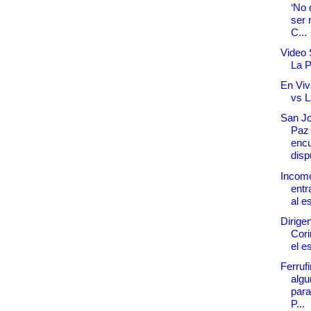
‘No
ser 
C...
Video 
La 
En Viv
vs 
San J
Paz
encu
disp
Incomo
entr
al e
Dirigen
Cori
el e
Ferruf
algu
para
P...