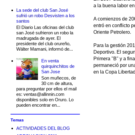
a la buena labor en
La sede del club San José
sufrió un robo Desvisten a los
A comienzos de 200
santos
entró en conflicto p
El Diario Las oficinas del club
Oriente Petrolero.
san José sufrieron un robo la
madrugada de ayer. El
presidente del club orureño,
Para la gestión 201
Wálter Mamani, informó de...
Deportivo. El segun
Primera "B" y a fi
En venta
permaneció por una
quirquinchitos de
San Jose
en la Copa Liberta
Son muñecos, de
30 cm de altura,
para preguntar por ellos el mail
es: ventas@allinnin.com
disponibles solo en Oruro. Lo
pueden encontrar en...
Temas
ACTIVIDADES DEL BLOG