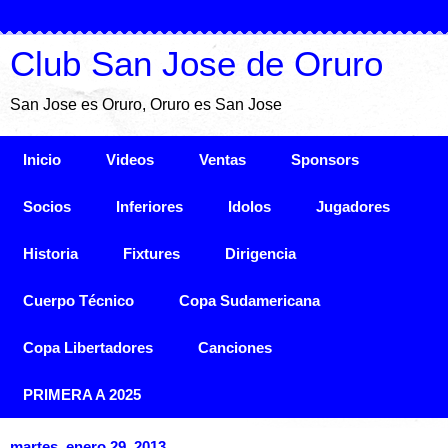
Club San Jose de Oruro
San Jose es Oruro, Oruro es San Jose
Inicio
Videos
Ventas
Sponsors
Socios
Inferiores
Idolos
Jugadores
Historia
Fixtures
Dirigencia
Cuerpo Técnico
Copa Sudamericana
Copa Libertadores
Canciones
PRIMERA A 2025
martes, enero 29, 2013