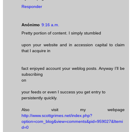
Responder
Anónimo
9:16 a.m.
Pretty portion of content. I simply stumbled
upon your website and in accession capital to claim
that I acquire in
fact enjoyed account your weblog posts. Anyway I’ll be
subscribing
on
your feeds or even I success you get entry to
persistently quickly.
Also visit my webpage
http://www.scottgrimes.net/index.php?
option=com_blog&view=comments&pid=959027&Itemi
d=0