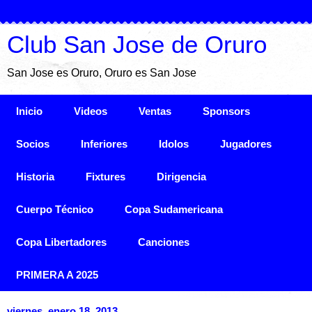
Club San Jose de Oruro
San Jose es Oruro, Oruro es San Jose
Inicio
Videos
Ventas
Sponsors
Socios
Inferiores
Idolos
Jugadores
Historia
Fixtures
Dirigencia
Cuerpo Técnico
Copa Sudamericana
Copa Libertadores
Canciones
PRIMERA A 2025
viernes, enero 18, 2013