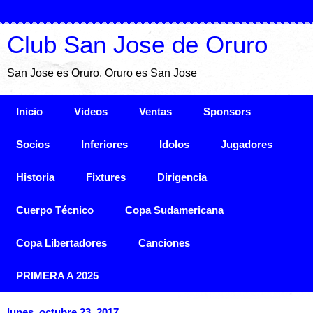
Club San Jose de Oruro
San Jose es Oruro, Oruro es San Jose
Inicio
Videos
Ventas
Sponsors
Socios
Inferiores
Idolos
Jugadores
Historia
Fixtures
Dirigencia
Cuerpo Técnico
Copa Sudamericana
Copa Libertadores
Canciones
PRIMERA A 2025
lunes, octubre 23, 2017