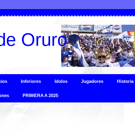
de Oruro
ios
Inferiores
Idolos
Jugadores
Historia
ones
PRIMERA A 2025