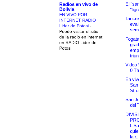
El "sa
Radios en vivo de
Bolivia
"tigr
EN VIVO POR
Tancre
INTERNET RADIO
eval
Lider de Potosi
-
sem
Puede visitar el sitio
de la radio en internet
Fogata
en RADIO Lider de
grad
Potosi
emp
triun
Video 
0 Th
En vivo
San
Stro
San Jo
del "
DIVIS
PR
L Sa
quie
la r..