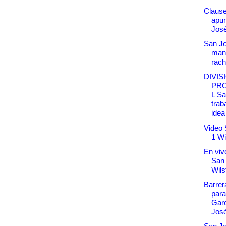
Clause
apun
Jos
San Jo
man
rach
DIVIS
PR
L Sa
trab
idea 
Video 
1 Wi
En vivo
San
Wil
Barrera
para
Garc
Jos