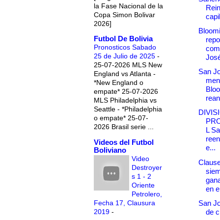
la Fase Nacional de la
Rei
Copa Simon Bolivar
capil
2026]
Bloomi
Futbol De Bolivia
repo
Pronosticos Sabado
comp
25 de Julio de 2025
-
Jos
25-07-2026 MLS New
San Jo
England vs Atlanta -
ment
*New England o
Blo
empate* 25-07-2026
rean
MLS Philadelphia vs
Seattle - *Philadelphia
DIVIS
o empate* 25-07-
PR
2026 Brasil serie ...
L Sa
reen
Videos del Futbol
e...
Boliviano
Video
Clause
Destroyer
siem
s 1 - 2
gana
Oriente
en el
Petrolero,
Fecha 17, Clausura
San Jo
2019
-
de c