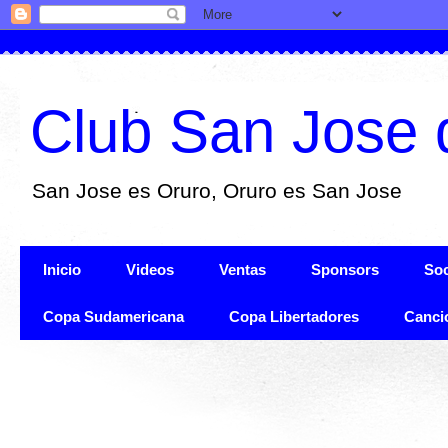
Club San Jose 
San Jose es Oruro, Oruro es San Jose
Inicio
Videos
Ventas
Sponsors
Soc
Copa Sudamericana
Copa Libertadores
Canci