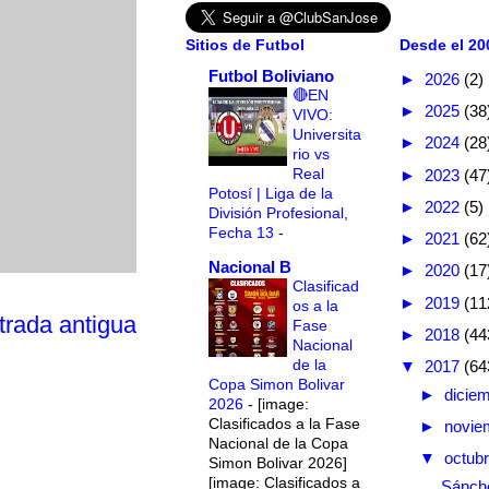
Sitios de Futbol
Desde el 200
Futbol Boliviano
►
2026
(2)
🔴EN
►
2025
(38
VIVO:
Universita
►
2024
(28
rio vs
Real
►
2023
(47
Potosí | Liga de la
►
2022
(5)
División Profesional,
Fecha 13
-
►
2021
(62
Nacional B
►
2020
(17
Clasificad
►
2019
(11
os a la
trada antigua
Fase
►
2018
(44
Nacional
de la
▼
2017
(64
Copa Simon Bolivar
►
dicie
2026
-
[image:
Clasificados a la Fase
►
novie
Nacional de la Copa
▼
octub
Simon Bolivar 2026]
[image: Clasificados a
Sánch