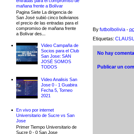
entradas para el compromiso de
mañana frente a Bolívar
Pagina Siete La dirigencia de
San José subió cinco bolivianos
el precio de las entradas para el
compromiso de mañana frente
By
futbolbolivia
-
oc
a Bolívar des...
Etiquetas:
CLAUSU
Video Campaña de
Socios para el Club
No hay comentar
San Jose: SAN
JOSÉ SOMOS
TODOS
Publicar un com
Video Analisis San
Jose 0 - 1 Guabira
Fecha 5, Torneo
2021
En vivo por internet
Universitario de Sucre vs San
Jose
Primer Tiempo Universitario de
Sucre 0 - 0 San Jose