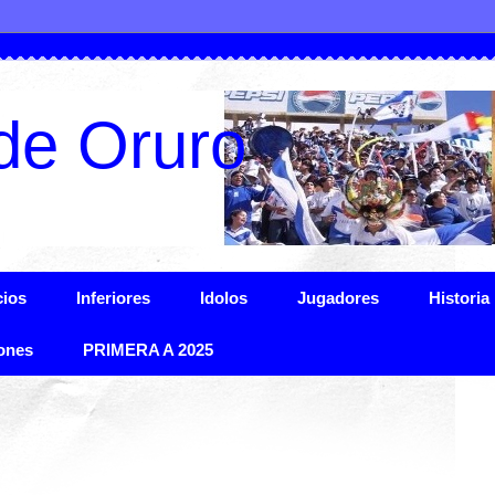
de Oruro
ios
Inferiores
Idolos
Jugadores
Historia
ones
PRIMERA A 2025