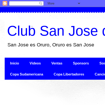
Club San Jose 
San Jose es Oruro, Oruro es San Jose
Inicio
Videos
Ventas
Sponsors
Soc
Copa Sudamericana
Copa Libertadores
Canci