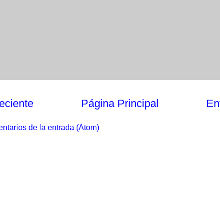
eciente
Página Principal
En
ntarios de la entrada (Atom)