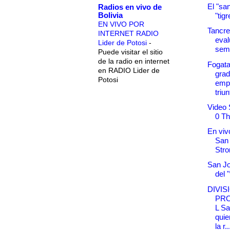
El "sa
Radios en vivo de
Bolivia
"tigr
EN VIVO POR
Tancre
INTERNET RADIO
eval
Lider de Potosi
-
sem
Puede visitar el sitio
de la radio en internet
Fogata
en RADIO Lider de
grad
Potosi
emp
triun
Video 
0 Th
En vivo
San
Stro
San Jo
del "
DIVIS
PR
L Sa
quie
la r..