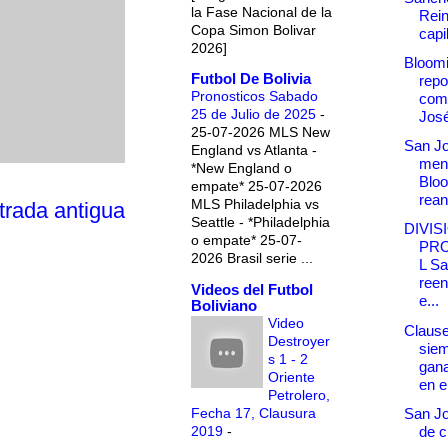
la Fase Nacional de la
Rei
Copa Simon Bolivar
capil
2026]
Bloomi
Futbol De Bolivia
repo
Pronosticos Sabado
comp
25 de Julio de 2025
-
Jos
25-07-2026 MLS New
San Jo
England vs Atlanta -
ment
*New England o
Blo
empate* 25-07-2026
rean
MLS Philadelphia vs
trada antigua
Seattle - *Philadelphia
DIVIS
o empate* 25-07-
PR
2026 Brasil serie ...
L Sa
reen
Videos del Futbol
e...
Boliviano
Video
Clause
Destroyer
siem
s 1 - 2
gana
Oriente
en el
Petrolero,
Fecha 17, Clausura
San Jo
2019
-
de c