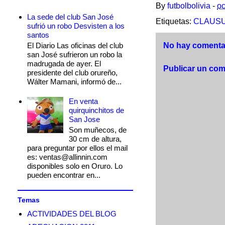
By
futbolbolivia
-
oc
La sede del club San José
Etiquetas:
CLAUSU
sufrió un robo Desvisten a los
santos
El Diario Las oficinas del club
No hay comentar
san José sufrieron un robo la
madrugada de ayer. El
Publicar un com
presidente del club orureño,
Wálter Mamani, informó de...
En venta
quirquinchitos de
San Jose
Son muñecos, de
30 cm de altura,
para preguntar por ellos el mail
es: ventas@allinnin.com
disponibles solo en Oruro. Lo
pueden encontrar en...
Temas
ACTIVIDADES DEL BLOG