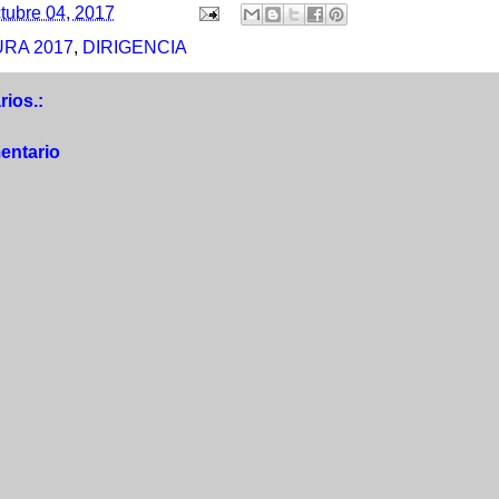
tubre 04, 2017
RA 2017
,
DIRIGENCIA
ios.:
entario