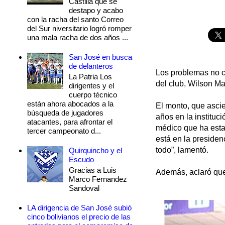
Castilla que se
destapo y acabo
con la racha del santo Correo
del Sur niversitario logró romper
una mala racha de dos años ...
San José en busca
de delanteros
Los problemas no c
La Patria Los
del club, Wilson Ma
dirigentes y el
cuerpo técnico
están ahora abocados a la
El monto, que asci
búsqueda de jugadores
años en la instituc
atacantes, para afrontar el
médico que ha esta
tercer campeonato d...
está en la preside
todo”, lamentó.
Quirquincho y el
Escudo
Gracias a Luis
Además, aclaró que 
Marco Fernandez
Sandoval
LA dirigencia de San José subió
cinco bolivianos el precio de las