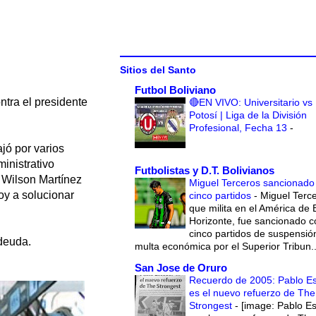
Sitios del Santo
Futbol Boliviano
tra el presidente
🔴EN VIVO: Universitario vs
Potosí | Liga de la División
Profesional, Fecha 13
-
jó por varios
inistrativo
Futbolistas y D.T. Bolivianos
 Wilson Martínez
Miguel Terceros sancionado
oy a solucionar
cinco partidos
-
Miguel Terce
que milita en el América de 
Horizonte, fue sancionado c
cinco partidos de suspensió
 deuda.
multa económica por el Superior Tribun..
San Jose de Oruro
Recuerdo de 2005: Pablo E
es el nuevo refuerzo de The
Strongest
-
[image: Pablo E