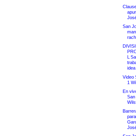
Clause
apun
Jos
San Jo
man
rach
DIVIS
PR
L Sa
trab
idea 
Video 
1 Wi
En vivo
San
Wil
Barrera
para
Garc
Jos