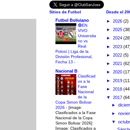
Sitios de Futbol
Desde el 200
Futbol Boliviano
►
2026
(2)
🔴EN
►
2025
(38
VIVO:
Universita
►
2024
(28
rio vs
Real
►
2023
(47
Potosí | Liga de la
►
2022
(5)
División Profesional,
Fecha 13
-
►
2021
(62
Nacional B
►
2020
(17
Clasificad
►
2019
(11
os a la
Fase
►
2018
(44
Nacional
de la
▼
2017
(64
Copa Simon Bolivar
►
dicie
2026
-
[image:
Clasificados a la Fase
►
novie
Nacional de la Copa
▼
octub
Simon Bolivar 2026]
[image: Clasificados a
Sánch