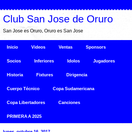
Club San Jose de Oruro
San Jose es Oruro, Oruro es San Jose
Inicio
Videos
Ventas
Sponsors
Socios
Inferiores
Idolos
Jugadores
Historia
Fixtures
Dirigencia
Cuerpo Técnico
Copa Sudamericana
Copa Libertadores
Canciones
PRIMERA A 2025
lunes, octubre 16, 2017