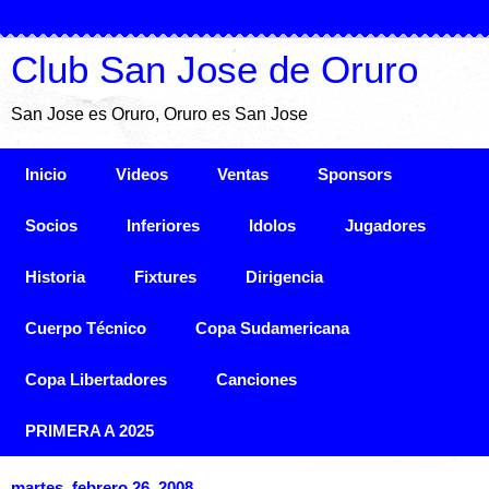
Club San Jose de Oruro
San Jose es Oruro, Oruro es San Jose
Inicio
Videos
Ventas
Sponsors
Socios
Inferiores
Idolos
Jugadores
Historia
Fixtures
Dirigencia
Cuerpo Técnico
Copa Sudamericana
Copa Libertadores
Canciones
PRIMERA A 2025
martes, febrero 26, 2008