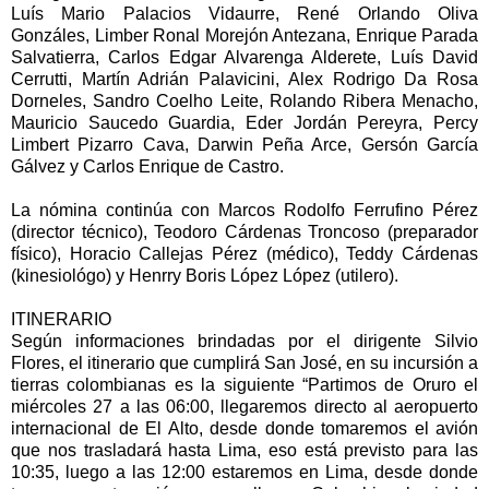
Luís Mario Palacios Vidaurre, René Orlando Oliva
Gonzáles, Limber Ronal Morejón Antezana, Enrique Parada
Salvatierra, Carlos Edgar Alvarenga Alderete, Luís David
Cerrutti, Martín Adrián Palavicini, Alex Rodrigo Da Rosa
Dorneles, Sandro Coelho Leite, Rolando Ribera Menacho,
Mauricio Saucedo Guardia, Eder Jordán Pereyra, Percy
Limbert Pizarro Cava, Darwin Peña Arce, Gersón García
Gálvez y Carlos Enrique de Castro.
La nómina continúa con Marcos Rodolfo Ferrufino Pérez
(director técnico), Teodoro Cárdenas Troncoso (preparador
físico), Horacio Callejas Pérez (médico), Teddy Cárdenas
(kinesiológo) y Henrry Boris López López (utilero).
ITINERARIO
Según informaciones brindadas por el dirigente Silvio
Flores, el itinerario que cumplirá San José, en su incursión a
tierras colombianas es la siguiente “Partimos de Oruro el
miércoles 27 a las 06:00, llegaremos directo al aeropuerto
internacional de El Alto, desde donde tomaremos el avión
que nos trasladará hasta Lima, eso está previsto para las
10:35, luego a las 12:00 estaremos en Lima, desde donde