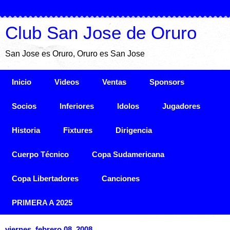
Club San Jose de Oruro
San Jose es Oruro, Oruro es San Jose
Inicio
Videos
Ventas
Sponsors
Socios
Inferiores
Idolos
Jugadores
Historia
Fixtures
Dirigencia
Cuerpo Técnico
Copa Sudamericana
Copa Libertadores
Canciones
PRIMERA A 2025
viernes, febrero 08, 2008