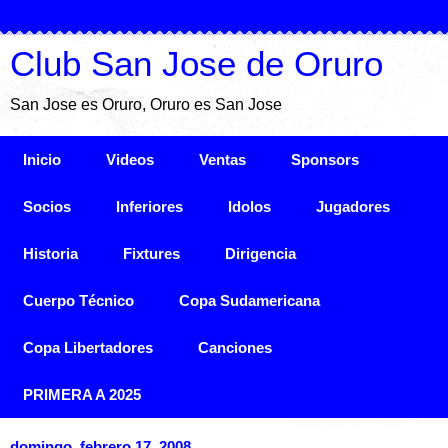
Club San Jose de Oruro
San Jose es Oruro, Oruro es San Jose
Inicio
Videos
Ventas
Sponsors
Socios
Inferiores
Idolos
Jugadores
Historia
Fixtures
Dirigencia
Cuerpo Técnico
Copa Sudamericana
Copa Libertadores
Canciones
PRIMERA A 2025
domingo, febrero 17, 2008