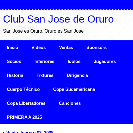
Club San Jose de Oruro
San Jose es Oruro, Oruro es San Jose
Inicio
Videos
Ventas
Sponsors
Socios
Inferiores
Idolos
Jugadores
Historia
Fixtures
Dirigencia
Cuerpo Técnico
Copa Sudamericana
Copa Libertadores
Canciones
PRIMERA A 2025
sábado, febrero 02, 2008