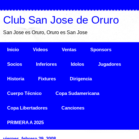
Club San Jose de Oruro
San Jose es Oruro, Oruro es San Jose
Inicio
Videos
Ventas
Sponsors
Socios
Inferiores
Idolos
Jugadores
Historia
Fixtures
Dirigencia
Cuerpo Técnico
Copa Sudamericana
Copa Libertadores
Canciones
PRIMERA A 2025
viernes, febrero 29, 2008